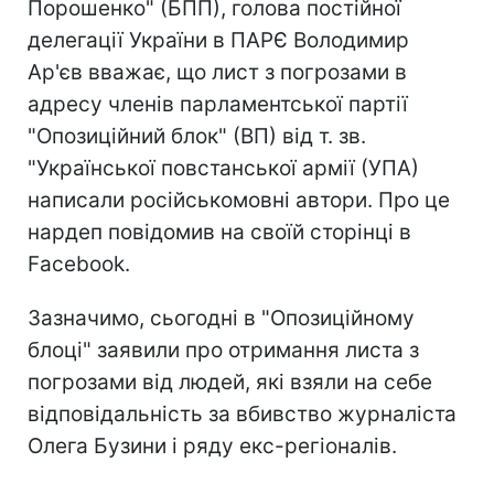
Порошенко" (БПП), голова постійної
делегації України в ПАРЄ Володимир
Ар'єв вважає, що лист з погрозами в
адресу членів парламентської партії
"Опозиційний блок" (ВП) від т. зв.
"Української повстанської армії (УПА)
написали російськомовні автори. Про це
нардеп повідомив на своїй сторінці в
Facebook.
Зазначимо, сьогодні в "Опозиційному
блоці" заявили про отримання листа з
погрозами від людей, які взяли на себе
відповідальність за вбивство журналіста
Олега Бузини і ряду екс-регіоналів.