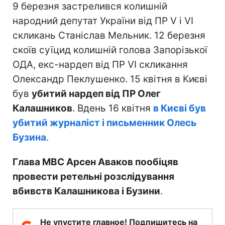
9 березня застрелився колишній
народний депутат України від ПР V і VI
скликань Станіслав Мельник. 12 березня
скоїв суїцид колишній голова Запорізької
ОДА, екс-нардеп від ПР VI скликання
Олександр Пеклушенко. 15 квітня в Києві
був
убитий нардеп від ПР Олег
Калашников
. Вдень 16 квітня
в Києві був
убитий журналіст і письменник Олесь
Бузина
.
Глава МВС Арсен Аваков пообіцяв
провести ретельні розслідування
вбивств Калашникова і Бузини
.
Не упустите главное! Подпишитесь на