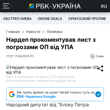
RU
ОБСТРЕЛ КИЕВА
DRONE DEALS
ОРМУЗСКИЙ ПРОЛИВ
Главная
»
Новости
»
Политика
Нардеп прокоментував лист з
погрозами ОП від УПА
17:27 17.04.2015 Пт
2 мин
Лист з погрозами на адресу ОП написаний
російськомовними, впевнений нардеп Ар'єв
Не трать время на шум! Читай только суть из
РБК-Украина в Google
Народний депутат від "Блоку Петра