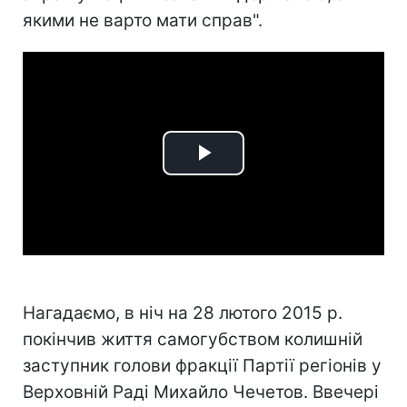
якими не варто мати справ".
Play
Video
Нагадаємо, в ніч на 28 лютого 2015 р.
покінчив життя самогубством колишній
заступник голови фракції Партії регіонів у
Верховній Раді Михайло Чечетов. Ввечері