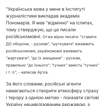
"Українська мова у мене в Інституті
журналістики викладав академік
Пономарів. Я мав "відмінно" на іспитах,
тому стверджую, що це писали
російськомовні.
Отже вірно писати: "ставати
ДО оборони, - русизм"; "шуткувати" вживають
російськомовні, україномовні вживають
"жартувати"; "до їх знищення" - русизм,
правильно "до їхнього"; "гучних" замість "гучних"
і т. п.", - написав Ар'єв.
За його словами, російські агенти
намагаються створити атмосферу страху
і терору з однією метою - показати світові
Україну нецивілізованим державою, з