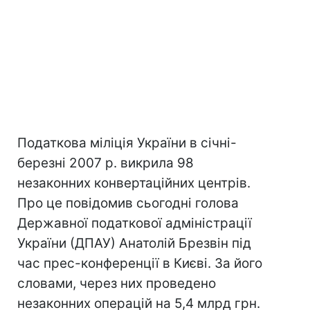
Податкова міліція України в січні-
березні 2007 р. викрила 98
незаконних конвертаційних центрів.
Про це повідомив сьогодні голова
Державної податкової адміністрації
України (ДПАУ) Анатолій Брезвін під
час прес-конференції в Києві. За його
словами, через них проведено
незаконних операцій на 5,4 млрд грн.