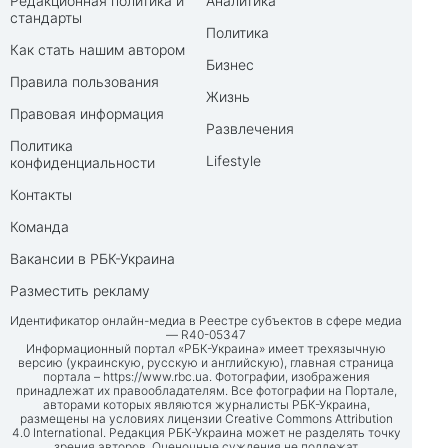
Редакционная политика и
Аналитика
стандарты
Политика
Как стать нашим автором
Бизнес
Правила пользования
Жизнь
Правовая информация
Развлечения
Политика
Lifestyle
конфиденциальности
Контакты
Команда
Вакансии в РБК-Украина
Разместить рекламу
Идентификатор онлайн-медиа в Реестре субъектов в сфере медиа
— R40-05347
Информационный портал «РБК-Украина» имеет трехязычную
версию (украинскую, русскую и английскую), главная страница
портала –
https://www.rbc.ua
. Фотографии, изображения
принадлежат их правообладателям. Все фотографии на Портале,
авторами которых являются журналисты РБК-Украина,
размещены на условиях лицензии Creative Commons Attribution
4.0 International. Редакция РБК-Украина может не разделять точку
зрения авторов. Оценочные суждения не подлежат