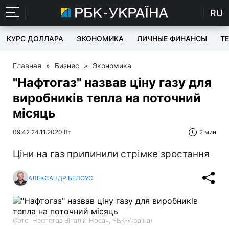
RU
КУРС ДОЛЛАРА
ЭКОНОМИКА
ЛИЧНЫЕ ФИНАНСЫ
T
Главная
»
Бизнес
»
Экономика
"Нафтогаз" назвав ціну газу для
виробників тепла на поточний
місяць
09:42 24.11.2020 Вт
2 мин
Ціни на газ припинили стрімке зростання
АЛЕКСАНДР БЕЛОУС
Фото: Нафтогаз Віталій Носач, РБК-Україна)