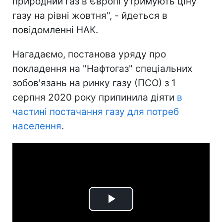
природний газ в Європі утримують ціну
газу на рівні жовтня", - йдеться в
повідомленні НАК.
Нагадаємо, постанова уряду про
покладення на "Нафтогаз" спеціальних
зобов'язань на ринку газу (ПСО) з 1
серпня 2020 року припинила діяти
в
частині постачання газу для потреб
населення
.
Play