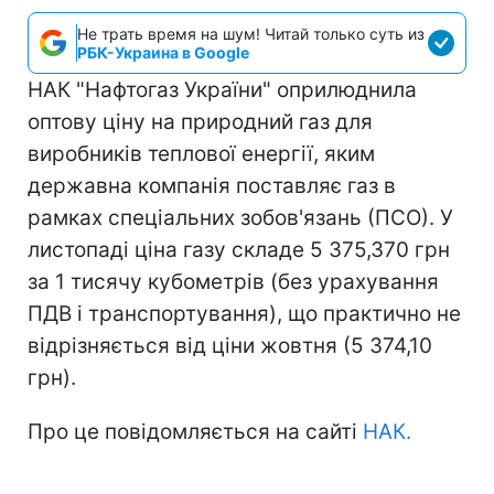
Не трать время на шум! Читай только суть из
РБК-Украина в Google
НАК "Нафтогаз України" оприлюднила
оптову ціну на природний газ для
виробників теплової енергії, яким
державна компанія поставляє газ в
рамках спеціальних зобов'язань (ПСО). У
листопаді ціна газу складе 5 375,370 грн
за 1 тисячу кубометрів (без урахування
ПДВ і транспортування), що практично не
відрізняється від ціни жовтня (5 374,10
грн).
Про це повідомляється на сайті
НАК.