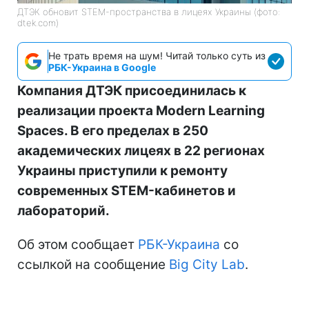
ДТЭК обновит STEM-пространства в лицеях Украины (фото:
dtek.com)
Не трать время на шум! Читай только суть из
РБК-Украина в Google
Компания ДТЭК присоединилась к
реализации проекта Modern Learning
Spaces. В его пределах в 250
академических лицеях в 22 регионах
Украины приступили к ремонту
современных STEM-кабинетов и
лабораторий.
Об этом сообщает
РБК-Украина
со
ссылкой на сообщение
Big City Lab
.