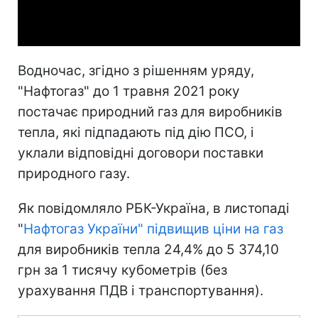
Video
Водночас, згідно з рішенням уряду,
"Нафтогаз" до 1 травня 2021 року
постачає природний газ для виробників
тепла, які підпадають під дію ПСО, і
уклали відповідні договори поставки
природного газу.
Як повідомляло РБК-Україна, в листопаді
"
Нафтогаз України" підвищив ціни на газ
для виробників тепла 24,4% до 5 374,10
грн за 1 тисячу кубометрів (без
урахування ПДВ і транспортування).