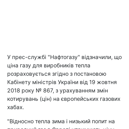
У прес-службі "Нафтогазу" відзначили, що
ціна газу для виробників тепла
розраховується згідно з постановою
Кабінету міністрів України від 19 жовтня
2018 року № 867, з урахуванням змін
котирувань (цін) на європейських газових
хабах.
"Відносно тепла зима і низький попит на