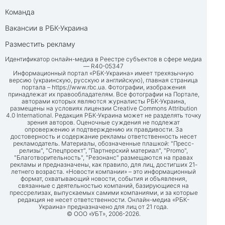
Команда
Вакансии в РБК-Украина
Разместить рекламу
Идентификатор онлайн-медиа в Реестре субъектов в сфере медиа
— R40-05347
Информационный портал «РБК-Украина» имеет трехязычную
версию (украинскую, русскую и английскую), главная страница
портала –
https://www.rbc.ua
. Фотографии, изображения
принадлежат их правообладателям. Все фотографии на Портале,
авторами которых являются журналисты РБК-Украина,
размещены на условиях лицензии Creative Commons Attribution
4.0 International. Редакция РБК-Украина может не разделять точку
зрения авторов. Оценочные суждения не подлежат
опровержению и подтверждению их правдивости. За
достоверность и содержание рекламы ответственность несет
рекламодатель. Материалы, обозначенные плашкой: "Пресс-
релизы", "Спецпроект", "Партнерский материал", "Promo",
"Благотворительность", "Резонанс" размещаются на правах
рекламы и предназначены, как правило, для лиц, достигших 21-
летнего возраста. «Новости компании» – это информационный
формат, охватывающий новости, события и объявления,
связанные с деятельностью компаний, базирующиеся на
прессрелизах, выпускаемых самими компаниями, и за которые
редакция не несет ответственности. Онлайн-медиа «РБК-
Украина» предназначено для лиц от 21 года.
© ООО «УБТ», 2006-2026.