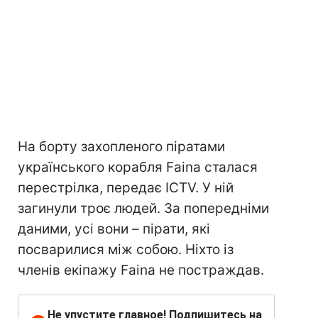
На борту захопленого піратами
українського корабля Faina сталася
перестрілка, передає ICTV. У ній
загинули троє людей. За попередніми
даними, усі вони – пірати, які
посварилися між собою. Ніхто із
членів екіпажу Faina не постраждав.
Не упустите главное! Подпишитесь на