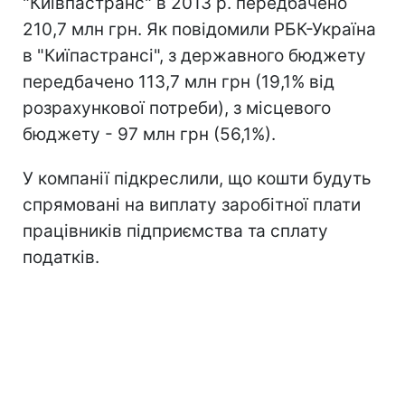
"Київпастранс" в 2013 р. передбачено
210,7 млн грн. Як повідомили РБК-Україна
в "Киїпастрансі", з державного бюджету
передбачено 113,7 млн грн (19,1% від
розрахункової потреби), з місцевого
бюджету - 97 млн грн (56,1%).
У компанії підкреслили, що кошти будуть
спрямовані на виплату заробітної плати
працівників підприємства та сплату
податків.