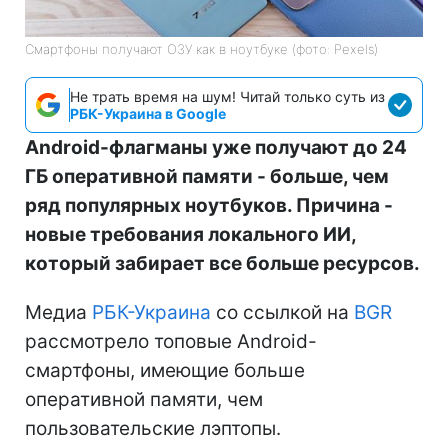
Смартфоны получают ОЗУ как в ноутбуке (фото: Pexels)
Не трать время на шум! Читай только суть из
РБК-Украина в Google
Android-флагманы уже получают до 24
ГБ оперативной памяти - больше, чем
ряд популярных ноутбуков. Причина -
новые требования локального ИИ,
который забирает все больше ресурсов.
Медиа
РБК-Украина
со ссылкой на
BGR
рассмотрело топовые Android-
смартфоны, имеющие больше
оперативной памяти, чем
пользовательские лэптопы.