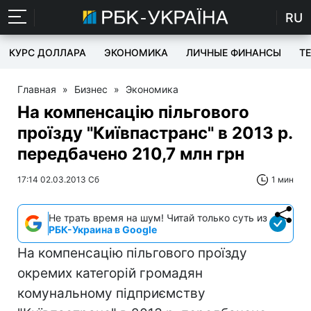
RU
КУРС ДОЛЛАРА
ЭКОНОМИКА
ЛИЧНЫЕ ФИНАНСЫ
T
Главная
»
Бизнес
»
Экономика
На компенсацію пільгового
проїзду "Київпастранс" в 2013 р.
передбачено 210,7 млн грн
17:14 02.03.2013 Сб
1 мин
Не трать время на шум! Читай только суть из
РБК-Украина в Google
На компенсацію пільгового проїзду
окремих категорій громадян
комунальному підприємству