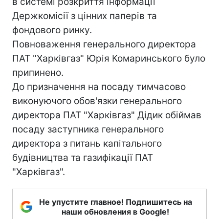
в системі розкриття інформації
Держкомісії з цінних паперів та
фондового ринку.
Повноваження генерального директора
ПАТ "Харківгаз" Юрія Комаринського було
припинено.
До призначення на посаду тимчасово
виконуючого обов'язки генерального
директора ПАТ "Харківгаз" Дідик обіймав
посаду заступника генерального
директора з питань капітального
будівництва та газифікації ПАТ
"Харківгаз".
Не упустите главное! Подпишитесь на
наши обновления в Google!