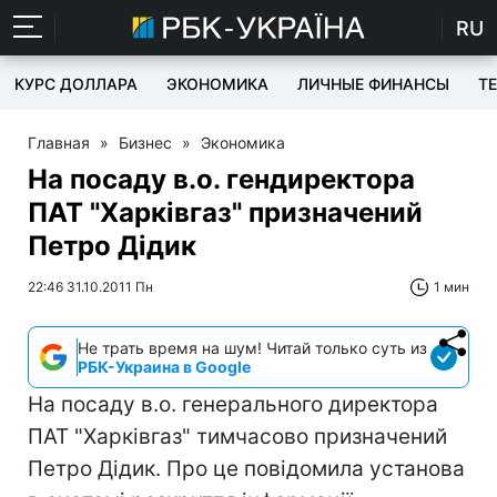
RU
КУРС ДОЛЛАРА
ЭКОНОМИКА
ЛИЧНЫЕ ФИНАНСЫ
T
Главная
»
Бизнес
»
Экономика
На посаду в.о. гендиректора
ПАТ "Харківгаз" призначений
Петро Дідик
22:46 31.10.2011 Пн
1 мин
Не трать время на шум! Читай только суть из
РБК-Украина в Google
На посаду в.о. генерального директора
ПАТ "Харківгаз" тимчасово призначений
Петро Дідик. Про це повідомила установа