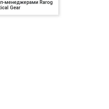
оп-менеджерами Rarog
ical Gear