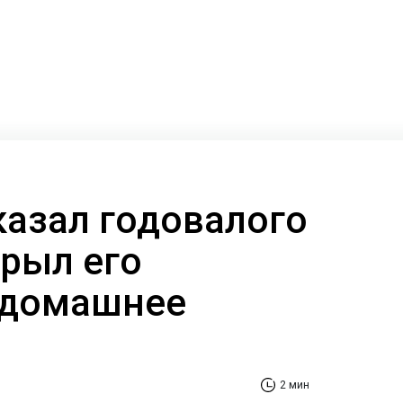
казал годовалого
крыл его
 домашнее
2 мин