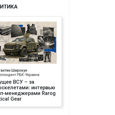
ИТИКА
тантин Широкун
спондент РБК-Украина
ущее ВСУ – за
оскелетами: интервью
оп-менеджерами Rarog
ical Gear