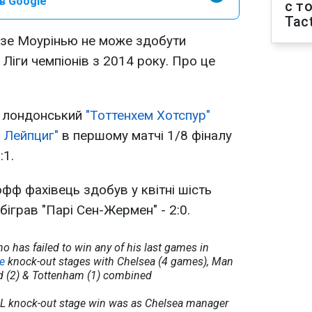
в Google
с т
Tact
зе Моурінью не може здобути
Ліги чемпіонів з 2014 року. Про це
а лондонський
"Тоттенхем Хотспур"
 Лейпциг"
в першому матчі 1/8 фіналу
:1.
фф фахівець здобув у квітні шість
обіграв "Парі Сен-Жермен" - 2:0.
o has failed to win any of his last games in
e
knock-out stages with Chelsea (4 games), Man
d (2) & Tottenham (1) combined
 CL knock-out stage win was as Chelsea manager