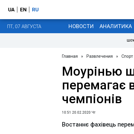
UA
EN
RU
НОВОСТИ
АНАЛИТИКА
ПТ, 07 АВГУСТА
ШОУ
Главная
»
Развлечения
»
Спорт
Моурінью ші
перемагає 
чемпіонів
10:51 20.02.2020 Чт
Востаннє фахівець перем