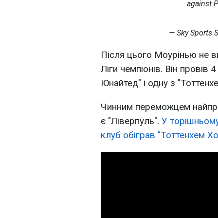
against P
— Sky Sports 
Після цього Моурінью не ви
Ліги чемпіонів. Він провів 4
Юнайтед" і одну з "Тоттенх
Чинним переможцем найпре
є "Ліверпуль".
У торішньом
клуб обіграв "Тоттенхем Хо