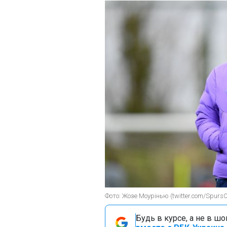
Фото: Жозе Моурінью (twitter.com/SpursOf
Будь в курсе, а не в ш