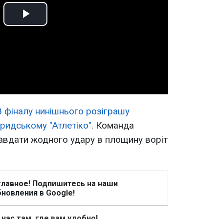
Play
Video
/8 фіналу нинішнього розіграшу
ридському "Атлетіко"
. Команда
авдати жодного удару в площину воріт
главное! Подпишитесь на наши
новления в Google!
 нас там, где вам удобно!