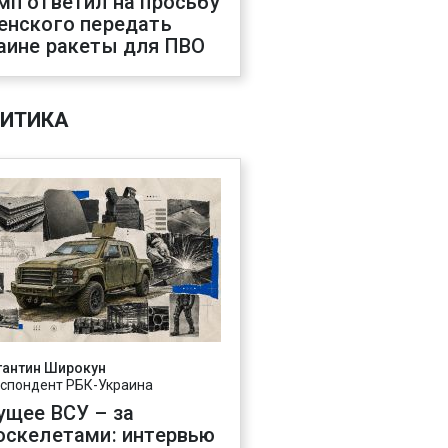
мп ответил на просьбу
енского передать
аине ракеты для ПВО
ИТИКА
тантин Широкун
спондент РБК-Украина
ущее ВСУ – за
оскелетами: интервью