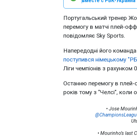
вместе с РБК-Украина 
Португальський тренер Жо
перемогу в матчі плей-офф 
повідомляє Sky Sports.
Напередодні його команд
поступився німецькому "РБ
Ліги чемпіонів з рахунком 0
Останню перемогу в плей-о
років тому з "Челсі", коли 
• Jose Mourinh
@ChampionsLeagu
Ut
• Mourinho’s last