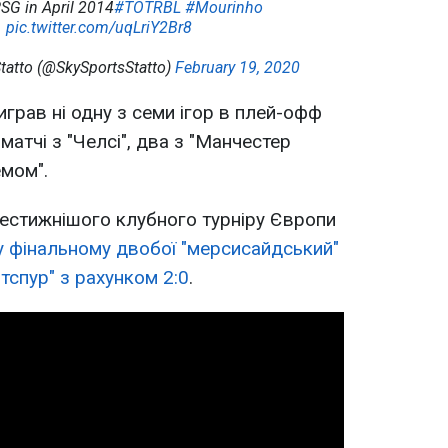
SG in April 2014
#TOTRBL
#Mourinho
pic.twitter.com/uqLriY2Br8
Statto (@SkySportsStatto)
February 19, 2020
грав ні одну з семи ігор в плей-офф
 матчі з "Челсі", два з "Манчестер
емом".
стижнішого клубного турніру Європи
у фінальному двобої "мерсисайдський"
тспур" з рахунком 2:0
.