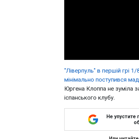
"Ліверпуль" в першій грі 1
мінімально поступився мад
Юргена Клоппа не зуміла з
іспанського клубу.
Не упустите 
об
Или читайте