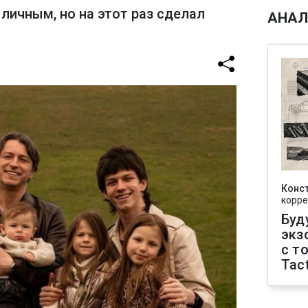
личным, но на этот раз сделал
АНАЛ
Конс
корре
Буд
экз
с т
Tact