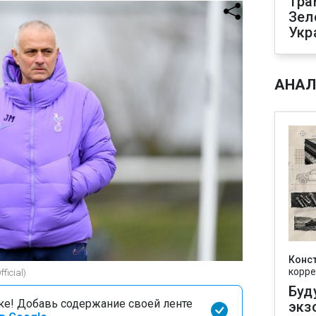
Тра
Зел
Укр
АНАЛ
Конс
корре
ficial)
Буд
оке! Добавь содержание своей ленте
экз