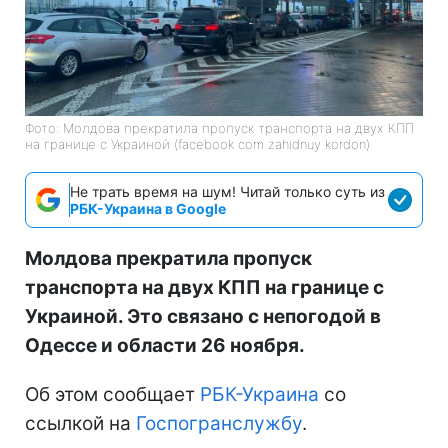
Фото: Молдова прекратила пропуск транспорта на двух КПП
на границе с Украиной (facebook com zahidnuy kordon)
Не трать время на шум! Читай только суть из
РБК-Украина в Google
Молдова прекратила пропуск
транспорта на двух КПП на границе с
Украиной. Это связано с непогодой в
Одессе и области 26 ноября.
Об этом сообщает
РБК-Украина
со
ссылкой на
Госпогранслужбу
.