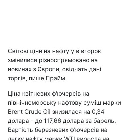
Світові ціни на нафту у вівторок
змінилися різноспрямовано на
новинах з Європи, свідчать дані
торгів, пише Прайм.
Ціна квітневих ф'ючерсів на
північноморську нафтову суміш марки
Brent Crude Oil знизилася на 0,34
долара - до 117,66 долара за барель.
Вартість березневих ф'ючерсів на
легку нафту марки WTI виросла на