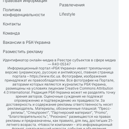
Правовая информация
Развлечения
Политика
Lifestyle
конфиденциальности
Контакты
Команда
Вакансии в РБК-Украина
Разместить рекламу
Идентификатор онлайн-медиа в Реестре субъектов в сфере медиа
— R40-05347
Информационный портал «РБК-Украина» имеет трехязычную
версию (украинскую, русскую и английскую), главная страница
портала –
https://www.rbc.ua
. Фотографии, изображения
принадлежат их правообладателям. Все фотографии на Портале,
авторами которых являются журналисты РБК-Украина,
размещены на условиях лицензии Creative Commons Attribution
4.0 International. Редакция РБК-Украина может не разделять точку
зрения авторов. Оценочные суждения не подлежат
опровержению и подтверждению их правдивости. За
достоверность и содержание рекламы ответственность несет
рекламодатель. Материалы, обозначенные плашкой: "Пресс-
релизы", "Спецпроект", "Партнерский материал", "Promo",
"Благотворительность", "Резонанс" размещаются на правах
рекламы и предназначены, как правило, для лиц, достигших 21-
летнего возраста. «Новости компании» – это информационный
формат, охватывающий новости, события и объявления,