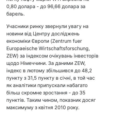
0,80 долара - до 96,66 долара за
барель.
Учасники ринку звернули увагу на
новини від Центру досліджень
економіки Європи (Zentrum fuer
Europaeische Wirtschaftsforschung,
ZEW) за індексом очікувань інвесторів
щодо Німеччини. За даними ZEW,
індекс в лютому збільшився до 48,2
пункту з 31,5 пункту в січні, в той час
як аналітики припускали набагато
більш скромне зростання - до 35
пунктів. Таким чином, показник досяг
максимуму з квітня 2010 року.