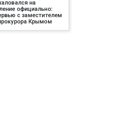
жаловался на
ление официально:
ервью с заместителем
прокурора Крымом