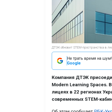
ДТЭК обновит STEM-пространства в лиц
Не трать время на шум!
Google
Компания ДТЭК присоеди
Modern Learning Spaces. 
лицеях в 22 регионах Ук
современных STEM-кабин
Об этом сообщает
РБК-Ук