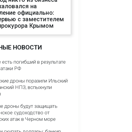
жаловался на
ление официально:
ервью с заместителем
прокурора Крымом
НЫЕ НОВОСТИ
 есть погибший в результате
 атаки РФ
ские дроны поразили Ильский
анский НПЗ, вспыхнули
ы
е дроны будут защищать
нское судоходство от
ских атак в Черном море
и скупать доллары: банкир