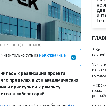
не 
дав
инт
Ген
ГЛАВ
еях Украины (фото: dtek.com)
В Киеве
ночной
 Читай только суть из
РБК-Украина в
Украин
и Сызр
нилась к реализации проекта
пожар
В его пределах в 250 академических
Морски
раины приступили к ремонту
гражда
етов и лабораторий.
россий
раина
со ссылкой на сообщение
Big
Стоит л