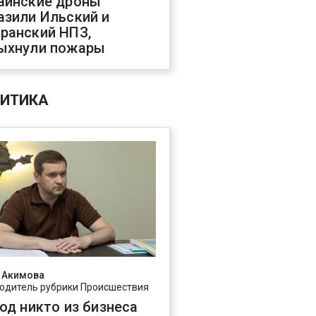
аинские дроны
азили Ильский и
ранский НПЗ,
ыхнули пожары
ИТИКА
 Акимова
одитель рубрики Происшествия
год никто из бизнеса