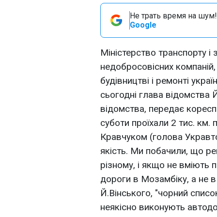
Не трать время на шум!
Google
Міністерство транспорту і 
недобросовісних компаній, 
будівництві і ремонті укра
сьогодні глава відомства Й
відомства, передає коресп
суботи проїхали 2 тис. км.
Кравчуком (голова Укравто
якість. Ми побачили, що ре
різному, і якщо не вміють 
дороги в Мозамбіку, а не в 
Й.Вінського, "чорний список
неякісно виконують автод