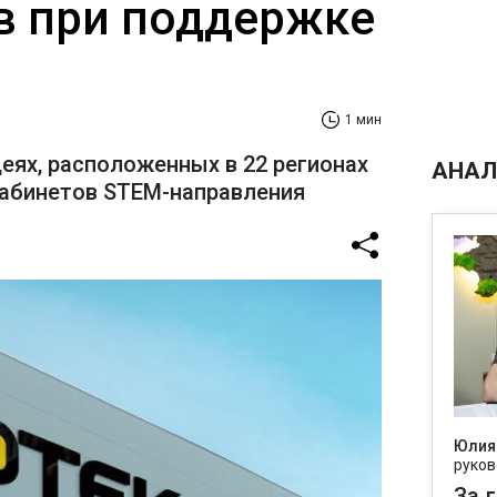
в при поддержке
1 мин
еях, расположенных в 22 регионах
АНАЛ
кабинетов STEM-направления
Юлия
руков
За 