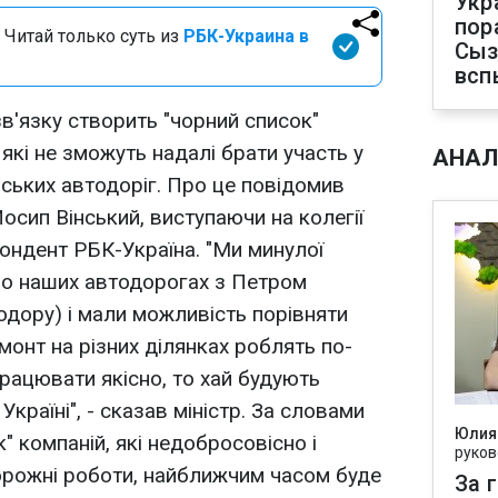
Укр
пор
 Читай только суть из
РБК-Украина в
Сыз
всп
зв'язку створить "чорний список"
які не зможуть надалі брати участь у
АНАЛ
їнських автодоріг. Про це повідомив
осип Вінський, виступаючи на колегії
ондент РБК-Україна. "Ми минулої
 по наших автодорогах з Петром
дору) і мали можливість порівняти
монт на різних ділянках роблять по-
працювати якісно, то хай будують
Україні", - сказав міністр. За словами
Юлия
" компаній, які недобросовісно і
руков
орожні роботи, найближчим часом буде
За 