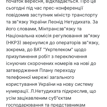
початок вересня, відкладається. Про це
сьогодні під час прес-конференції
повідомив заступник міністр транспорту
та зв"язку України Леонід Нетудихата. За
його словами, Мінтрансзв"язку та
Національна комісія регулювання зв"язку
(НКРЗ) звернулися до операторів зв"язку,
зокрема, до ВАТ "Укртелеком" щодо
призупинення робіт з переключення
існуючих скорочених номерів на нові до
затвердження Плану переходу
телефонної мережі загального
користування України на нову систему
нумерації. Л.Нетудихата підкреслив, що
усім зацікавленим суб"єктам
господарювання та представникам