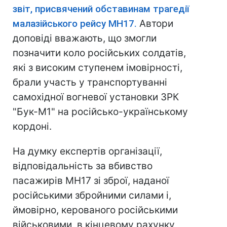
звіт, присвячений обставинам трагедії
малазійського рейсу MH17.
Автори
доповіді вважають, що змогли
позначити коло російських солдатів,
які з високим ступенем імовірності,
брали участь у транспортуванні
самохідної вогневої установки ЗРК
"Бук-М1" на російсько-українському
кордоні.
На думку експертів організації,
відповідальність за вбивство
пасажирів MH17 зі зброї, наданої
російськими збройними силами і,
ймовірно, керованого російськими
військовими, в кінцевому рахунку