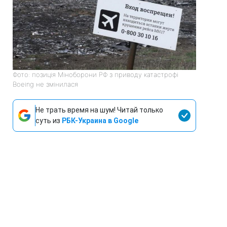
Фото: позиція Міноборони РФ з приводу катастрофі
Boeing не змінилася
Не трать время на шум! Читай только
суть из
РБК-Украина в Google