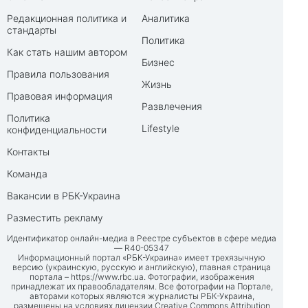
Редакционная политика и
Аналитика
стандарты
Политика
Как стать нашим автором
Бизнес
Правила пользования
Жизнь
Правовая информация
Развлечения
Политика
Lifestyle
конфиденциальности
Контакты
Команда
Вакансии в РБК-Украина
Разместить рекламу
Идентификатор онлайн-медиа в Реестре субъектов в сфере медиа
— R40-05347
Информационный портал «РБК-Украина» имеет трехязычную
версию (украинскую, русскую и английскую), главная страница
портала –
https://www.rbc.ua
. Фотографии, изображения
принадлежат их правообладателям. Все фотографии на Портале,
авторами которых являются журналисты РБК-Украина,
размещены на условиях лицензии Creative Commons Attribution