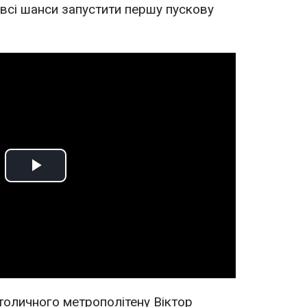
всі шанси запустити першу пускову
Play
Video
толичного метрополітену Віктор