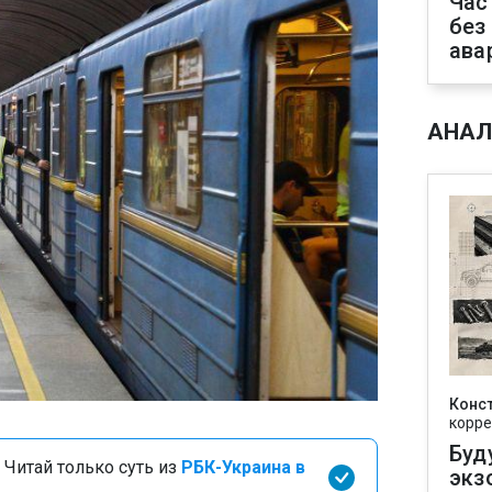
Час
без
ава
АНАЛ
Конс
корре
Буд
 Читай только суть из
РБК-Украина в
экз