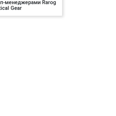
оп-менеджерами Rarog
ical Gear