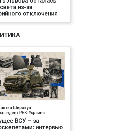
ть Львова осталась
 света из-за
рийного отключения
ИТИКА
тантин Широкун
спондент РБК-Украина
ущее ВСУ – за
оскелетами: интервью