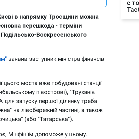
с т
Tact
Києві в напрямку Троєщини можна
Основна перешкода - терміни
 Подільсько-Воскресенського
ім"
заявив заступник міністра фінансів
ії цього моста вже побудовані станції
ибальському півострові), "Труханів
. А для запуску першої ділянку треба
на" на лівобережній частині, а також
бочицька" (або "Татарська").
є, Мінфін їм допоможе у цьому.