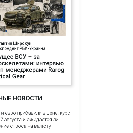
тантин Широкун
спондент РБК-Украина
ущее ВСУ – за
оскелетами: интервью
оп-менеджерами Rarog
ical Gear
НЫЕ НОВОСТИ
и евро прибавили в цене: курс
7 августа и ожидается ли
ние спроса на валюту