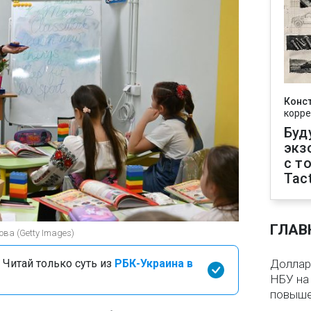
Конс
корре
Буд
экз
с т
Tact
ГЛАВ
ва (Getty Images)
 Читай только суть из
РБК-Украина в
Доллар 
НБУ на 
повыше