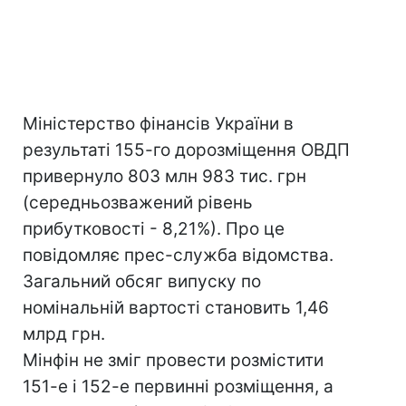
Міністерство фінансів України в
результаті 155-го дорозміщення ОВДП
привернуло 803 млн 983 тис. грн
(середньозважений рівень
прибутковості - 8,21%). Про це
повідомляє прес-служба відомства.
Загальний обсяг випуску по
номінальній вартості становить 1,46
млрд грн.
Мінфін не зміг провести розмістити
151-е і 152-е первинні розміщення, а