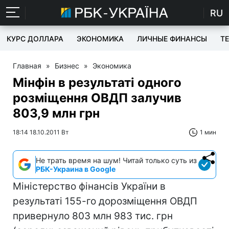
RU
КУРС ДОЛЛАРА
ЭКОНОМИКА
ЛИЧНЫЕ ФИНАНСЫ
T
Главная
»
Бизнес
»
Экономика
Мінфін в результаті одного
розміщення ОВДП залучив
803,9 млн грн
18:14 18.10.2011 Вт
1 мин
Не трать время на шум! Читай только суть из
РБК-Украина в Google
Міністерство фінансів України в
результаті 155-го дорозміщення ОВДП
привернуло 803 млн 983 тис. грн