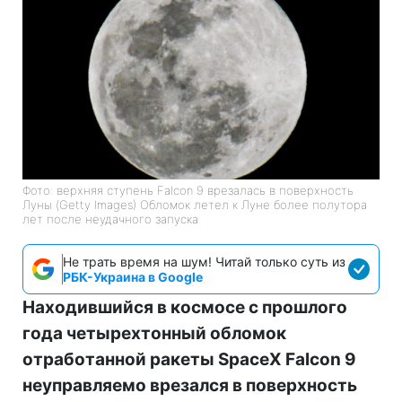
Фото: верхняя ступень Falcon 9 врезалась в поверхность
Луны (Getty Images) Обломок летел к Луне более полутора
лет после неудачного запуска
Не трать время на шум! Читай только суть из
РБК-Украина в Google
Находившийся в космосе с прошлого
года четырехтонный обломок
отработанной ракеты SpaceX Falcon 9
неуправляемо врезался в поверхность