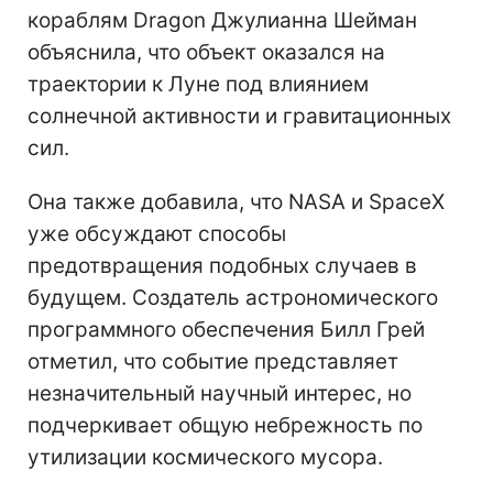
кораблям Dragon Джулианна Шейман
объяснила, что объект оказался на
траектории к Луне под влиянием
солнечной активности и гравитационных
сил.
Она также добавила, что NASA и SpaceX
уже обсуждают способы
предотвращения подобных случаев в
будущем. Создатель астрономического
программного обеспечения Билл Грей
отметил, что событие представляет
незначительный научный интерес, но
подчеркивает общую небрежность по
утилизации космического мусора.