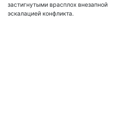
застигнутыми врасплох внезапной
эскалацией конфликта.