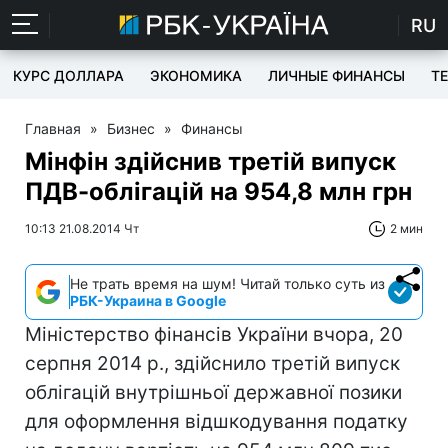
RU
КУРС ДОЛЛАРА
ЭКОНОМИКА
ЛИЧНЫЕ ФИНАНСЫ
T
Главная
»
Бизнес
»
Финансы
Мінфін здійснив третій випуск
ПДВ-облігацій на 954,8 млн грн
10:13 21.08.2014 Чт
2 мин
Не трать время на шум! Читай только суть из
РБК-Украина в Google
Міністерство фінансів України вчора, 20
серпня 2014 р., здійснило третій випуск
облігацій внутрішньої державної позики
для оформлення відшкодування податку