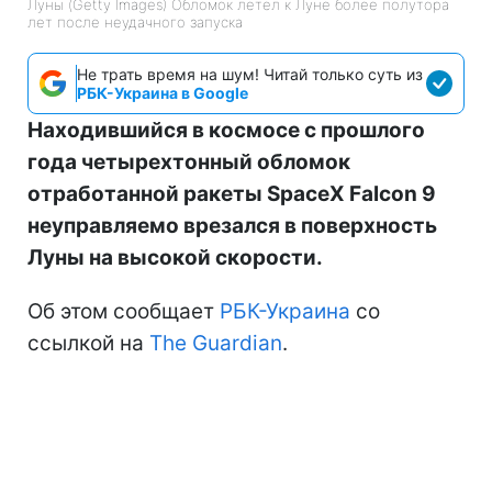
Луны (Getty Images) Обломок летел к Луне более полутора
лет после неудачного запуска
Не трать время на шум! Читай только суть из
РБК-Украина в Google
Находившийся в космосе с прошлого
года четырехтонный обломок
отработанной ракеты SpaceX Falcon 9
неуправляемо врезался в поверхность
Луны на высокой скорости.
Об этом сообщает
РБК-Украина
со
ссылкой на
The Guardian
.