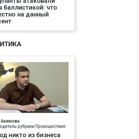
упанты атаковали
в баллистикой: что
естно на данный
ент
ИТИКА
 Акимова
одитель рубрики Происшествия
год никто из бизнеса