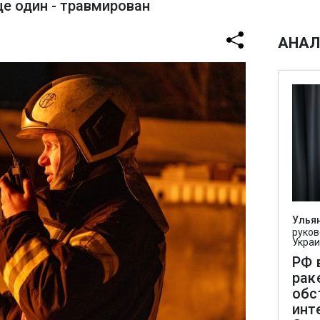
ще один - травмирован
АНАЛ
Улья
руков
Укра
РФ 
рак
обс
инт