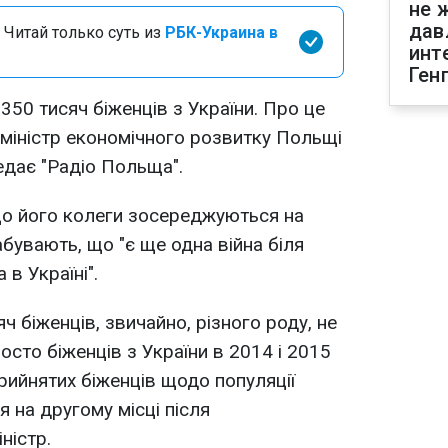
не 
дав
 Читай только суть из
РБК-Украина в
инт
Ген
350 тисяч біженців з України. Про це
 міністр економічного розвитку Польщі
дає "Радіо Польща".
о його колеги зосереджуються на
 забувають, що "є ще одна війна біля
в Україні".
 біженців, звичайно, різного роду, не
просто біженців з України в 2014 і 2015
прийнятих біженців щодо популяції
 на другому місці після
ністр.