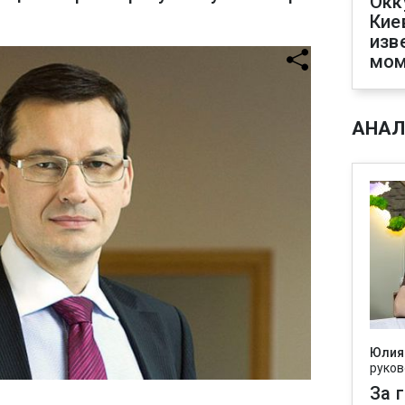
Окк
Кие
изв
мом
АНАЛ
Юлия
руков
За 