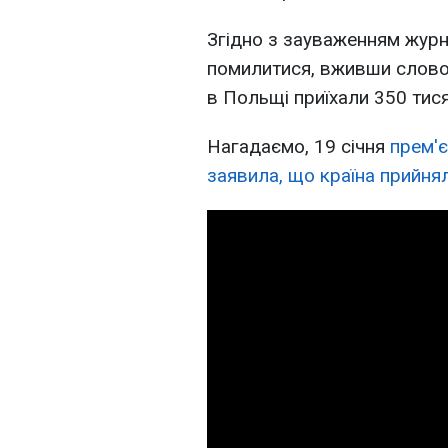
Згідно з зауваженням журна
помилитися, вживши слово "
в Польщі приїхали 350 тися
Нагадаємо, 19 січня
прем'
заявила, що країна прийнял