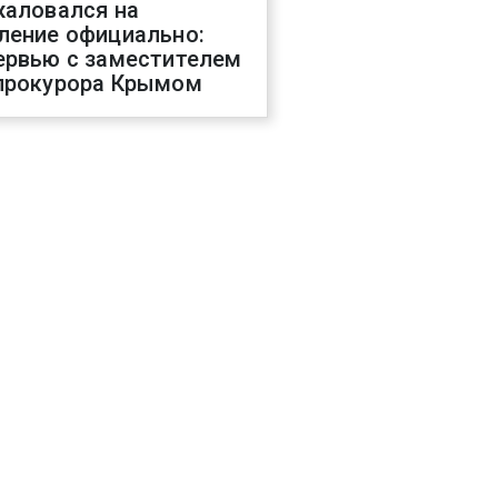
жаловался на
ление официально:
ервью с заместителем
прокурора Крымом