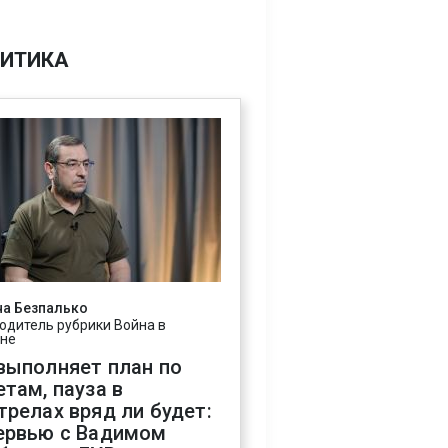
ИТИКА
на Безпалько
одитель рубрики Война в
ине
выполняет план по
етам, пауза в
трелах вряд ли будет:
ервью с Вадимом