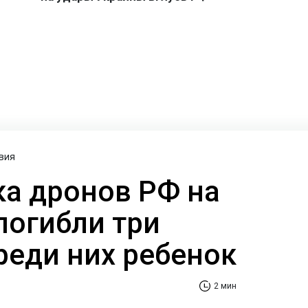
вия
ка дронов РФ на
погибли три
реди них ребенок
2 мин