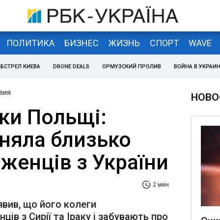
ПОЛИТИКА
БИЗНЕС
ЖИЗНЬ
СПОРТ
WAVE
БСТРЕЛ КИЕВА
DRONE DEALS
ОРМУЗСКИЙ ПРОЛИВ
ВОЙНА В УКРАИ
вия
НОВО
ки Польщі:
йняла близько
іженців з України
2 мин
вив, що його колеги
ів з Сирії та Іраку і забувають про