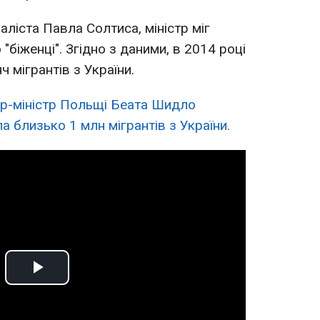
ліста Павла Солтиса, міністр міг
біженці". Згідно з даними, в 2014 році
ч мігрантів з України.
єр-міністр Польщі Беата Шидло
а близько 1 млн мігрантів з України.
Play
Video