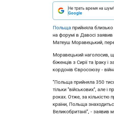
Не трать время на шум!
Google
Польща
прийняла близько 
на форумі в Давосі заявив
Матеуш Моравецький, пере
Моравецький наголосив, щ
біженців з Сирії та Іраку і
кордонів Євросоюзу - війна 
"Польща прийняла 350 тисяч
тільки "військових", але і 
роках. Отже, за кількістю 
країни, Польща знаходиться
Великобританії", - заявив мі