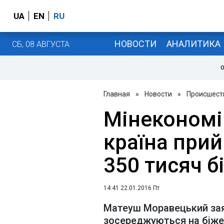
UA
EN
RU
НОВОСТИ
АНАЛИТИКА
СБ, 08 АВГУСТА
О
Главная
»
Новости
»
Происшест
Мінекономі
країна при
350 тисяч б
14:41 22.01.2016 Пт
Матеуш Моравецький зая
зосереджуються на біженц