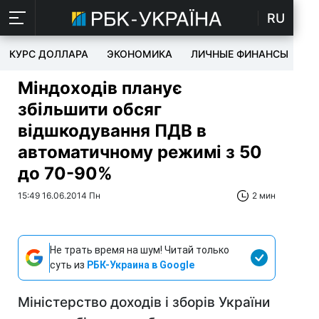
RU
КУРС ДОЛЛАРА
ЭКОНОМИКА
ЛИЧНЫЕ ФИНАНСЫ
T
Міндоходів планує
збільшити обсяг
відшкодування ПДВ в
автоматичному режимі з 50
до 70-90%
15:49 16.06.2014 Пн
2 мин
Не трать время на шум! Читай только
суть из
РБК-Украина в Google
Міністерство доходів і зборів України