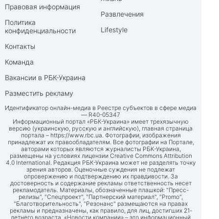
Правовая информация
Развлечения
Политика
Lifestyle
конфиденциальности
Контакты
Команда
Вакансии в РБК-Украина
Разместить рекламу
Идентификатор онлайн-медиа в Реестре субъектов в сфере медиа
— R40-05347
Информационный портал «РБК-Украина» имеет трехязычную
версию (украинскую, русскую и английскую), главная страница
портала –
https://www.rbc.ua
. Фотографии, изображения
принадлежат их правообладателям. Все фотографии на Портале,
авторами которых являются журналисты РБК-Украина,
размещены на условиях лицензии Creative Commons Attribution
4.0 International. Редакция РБК-Украина может не разделять точку
зрения авторов. Оценочные суждения не подлежат
опровержению и подтверждению их правдивости. За
достоверность и содержание рекламы ответственность несет
рекламодатель. Материалы, обозначенные плашкой: "Пресс-
релизы", "Спецпроект", "Партнерский материал", "Promo",
"Благотворительность", "Резонанс" размещаются на правах
рекламы и предназначены, как правило, для лиц, достигших 21-
летнего возраста. «Новости компании» – это информационный