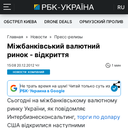
RU
ОБСТРЕЛ КИЕВА
DRONE DEALS
ОРМУЗСКИЙ ПРОЛИВ
Главная
»
Новости
»
Пресс-релизы
Міжбанківський валютний
ринок - відкриття
15:08 20.12.2012 Чт
1 мин
Не трать время на шум! Читай только суть из
РБК-Украина в Google
Сьогодні на міжбанківському валютному
ринку України, як повідомляє
Интербизнесконсальтинг,
торги по долару
США відкрилися наступними