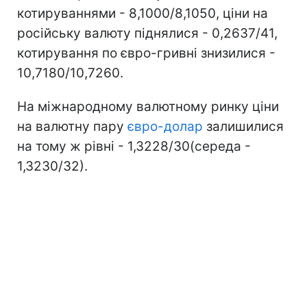
котируваннями - 8,1000/8,1050, ціни на
російську валюту піднялися - 0,2637/41,
котирування по євро-гривні знизилися -
10,7180/10,7260.
На міжнародному валютному ринку ціни
на валютну пару
євро-долар
залишилися
на тому ж рівні - 1,3228/30(середа -
1,3230/32).