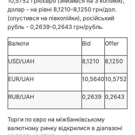
10,5752 грн/євро (знизився на 3 копійки),
долар - на рівні 8,1210-8,1250 грн/дол.
(опустився на півкопійки), російський
рубль - 0,2639-0,2643 грн/рубль.
Валюти
Bid
Offer
USD/UAH
8,1210
8,1250
EUR/UAH
10,5640
10,5752
RUB/UAH
0,2639
0,2643
Торги по євро на міжбанківському
валютному ринку відкрилися в діапазоні