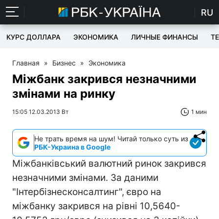
RU
КУРС ДОЛЛАРА
ЭКОНОМИКА
ЛИЧНЫЕ ФИНАНСЫ
T
Главная
»
Бизнес
»
Экономика
Міжбанк закрився незначними
змінами на ринку
15:05 12.03.2013 Вт
1 мин
Не трать время на шум! Читай только суть из
РБК-Украина в Google
Міжбанківський валютний ринок закрився
незначними змінами. За даними
"Інтербізнесконсалтинг", євро на
міжбанку закрився на рівні 10,5640-