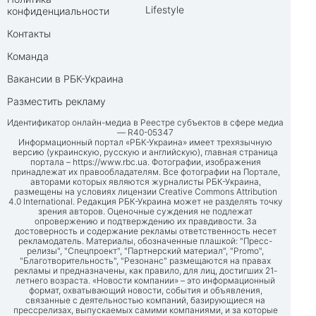
Lifestyle
конфиденциальности
Контакты
Команда
Вакансии в РБК-Украина
Разместить рекламу
Идентификатор онлайн-медиа в Реестре субъектов в сфере медиа
— R40-05347
Информационный портал «РБК-Украина» имеет трехязычную
версию (украинскую, русскую и английскую), главная страница
портала –
https://www.rbc.ua
. Фотографии, изображения
принадлежат их правообладателям. Все фотографии на Портале,
авторами которых являются журналисты РБК-Украина,
размещены на условиях лицензии Creative Commons Attribution
4.0 International. Редакция РБК-Украина может не разделять точку
зрения авторов. Оценочные суждения не подлежат
опровержению и подтверждению их правдивости. За
достоверность и содержание рекламы ответственность несет
рекламодатель. Материалы, обозначенные плашкой: "Пресс-
релизы", "Спецпроект", "Партнерский материал", "Promo",
"Благотворительность", "Резонанс" размещаются на правах
рекламы и предназначены, как правило, для лиц, достигших 21-
летнего возраста. «Новости компании» – это информационный
формат, охватывающий новости, события и объявления,
связанные с деятельностью компаний, базирующиеся на
прессрелизах, выпускаемых самими компаниями, и за которые