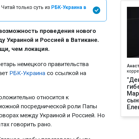
 Читай только суть из
РБК-Украина в
возможность проведения нового
у Украиной и Россией в Ватикане.
щи, чем локация.
ретарь немецкого правительства
Анаст
корре
ает
РБК-Украина
со ссылкой на
"Де
гиб
Мар
положительно относится к
сын
зможной посреднической роли Папы
Еле
говорах между Украиной и Россией. Но
тах говорить рано.