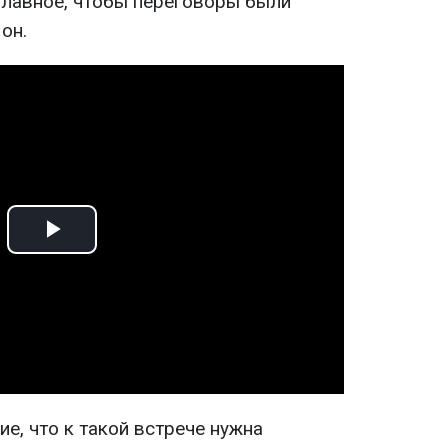
Главное, чтобы переговоры были
он.
Play
Video
е, что к такой встрече нужна