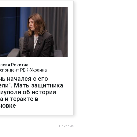
асия Рокитна
спондент РБК-Украина
нь начался с его
ели". Мать защитника
иуполя об истории
а и теракте в
новке