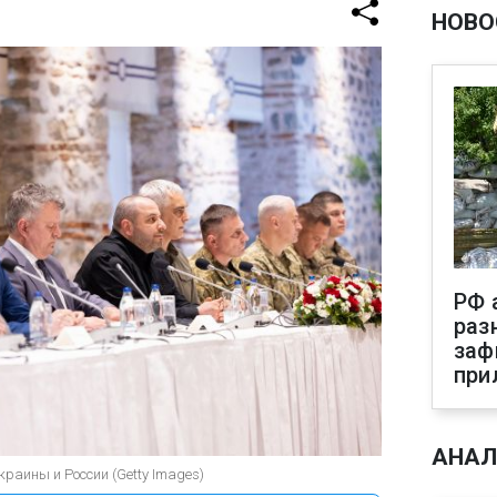
НОВО
РФ 
раз
заф
при
АНАЛ
раины и России (Getty Images)