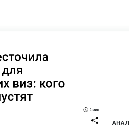
есточила
 для
х виз: кого
пустят
2 мин
АНАЛ