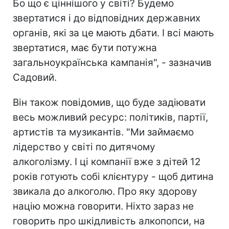
Бо що є ціннішого у світі?
Будемо
звертатися і до відповідних державних
органів, які за це мають дбати. І всі мають
звертатися, має бути потужна
загальноукраїнська кампанія", - зазначив
Садовий.
Він також повідомив, що буде задіювати
весь можливий ресурс: політиків, партії,
артистів та музикантів. "Ми займаємо
лідерство у світі по дитячому
алкоголізму. І ці компанії вже з дітей 12
років готують собі клієнтуру - щоб дитина
звикала до алкоголю. Про яку здорову
націю можна говорити. Ніхто зараз не
говорить про шкідливість алкопопси, на