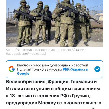
Фото: РФ готовит полноценную аннексию Абхазии
(facebook.com/mod.mil.rus)
Выключи хаос международных новостей!
Получай только важное из
РБК-Украина в
Google
Великобритания, Франция, Германия и
Италия выступили с общим заявлением
к 18-летию вторжения РФ в Грузию,
предупредив Москву от окончательного