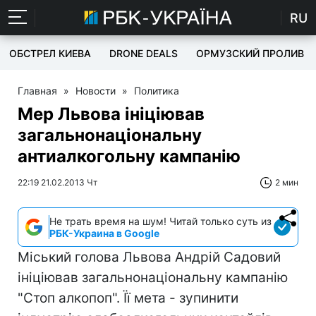
RU
ОБСТРЕЛ КИЕВА
DRONE DEALS
ОРМУЗСКИЙ ПРОЛИВ
Главная
»
Новости
»
Политика
Мер Львова ініціював
загальнонаціональну
антиалкогольну кампанію
22:19 21.02.2013 Чт
2 мин
Не трать время на шум! Читай только суть из
РБК-Украина в Google
Міський голова Львова Андрій Садовий
ініціював загальнонаціональну кампанію
"Стоп алкопоп". Її мета - зупинити