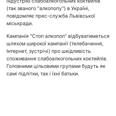
індустрію слабоалкогольних коктейлів
(так званого "алкопопу") в Україні,
повідомляє прес-служба Львівської
міськради.
Кампанія "Стоп алкопоп" відбуватиметься
шляхом широкої кампанії (телебачення,
Інтернет, зустрічі) про шкідливість
споживання слабоалкогольних коктейлів.
Головними цільовими групами будуть як
самі підлітки, так і їхні батьки.