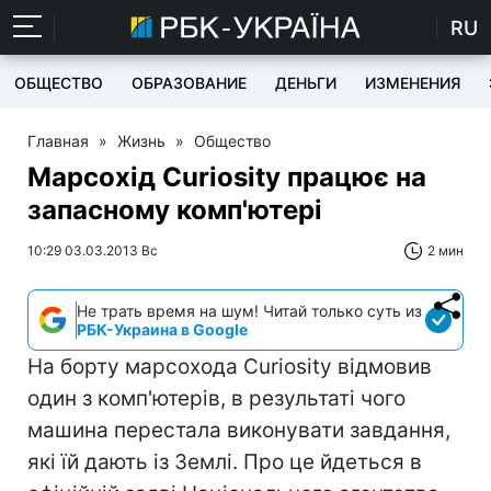
RU
ОБЩЕСТВО
ОБРАЗОВАНИЕ
ДЕНЬГИ
ИЗМЕНЕНИЯ
Главная
»
Жизнь
»
Общество
Марсохід Curiosity працює на
запасному комп'ютері
10:29 03.03.2013 Вс
2 мин
Не трать время на шум! Читай только суть из
РБК-Украина в Google
На борту марсохода Curiosity відмовив
один з комп'ютерів, в результаті чого
машина перестала виконувати завдання,
які їй дають із Землі. Про це йдеться в