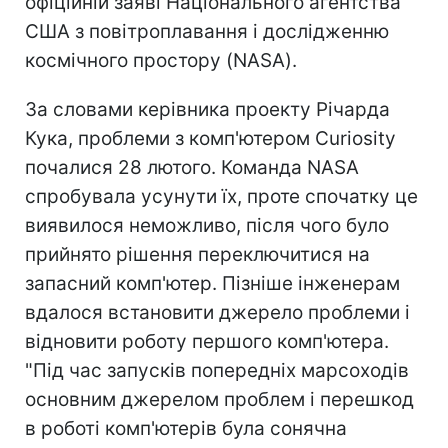
офіційній заяві Національного агентства
США з повітроплавання і дослідженню
космічного простору (NASA).
За словами керівника проекту Річарда
Кука, проблеми з комп'ютером Curiosity
почалися 28 лютого. Команда NASA
спробувала усунути їх, проте спочатку це
виявилося неможливо, після чого було
прийнято рішення переключитися на
запасний комп'ютер. Пізніше інженерам
вдалося встановити джерело проблеми і
відновити роботу першого комп'ютера.
"Під час запусків попередніх марсоходів
основним джерелом проблем і перешкод
в роботі комп'ютерів була сонячна