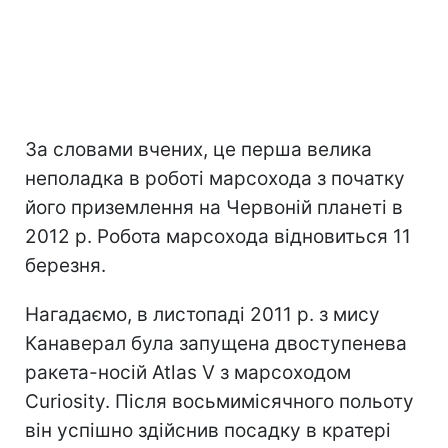
За словами вчених, це перша велика
неполадка в роботі марсохода з початку
його приземлення на Червоній планеті в
2012 р. Робота марсохода відновиться 11
березня.
Нагадаємо, в листопаді 2011 р. з мису
Канаверал була запущена двоступенева
ракета-носій Atlas V з марсоходом
Curiosity. Після восьмимісячного польоту
він успішно здійснив посадку в кратері