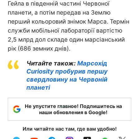
Гейла в південній частині Червоної
планети, а потім передав на Землю
перший кольоровий знімок Марса. Термін
служби мобільної лабораторії вартістю
2,5 млрд дол складе один марсіанський
рік (686 земних днів).
Читайте також:
Марсохід
Curiosity пробурив першу
свердловину на Червоній
планеті
Не упустите главное! Подпишитесь на
наши обновления в Google!
Или читайте нас там, где вам удобно!