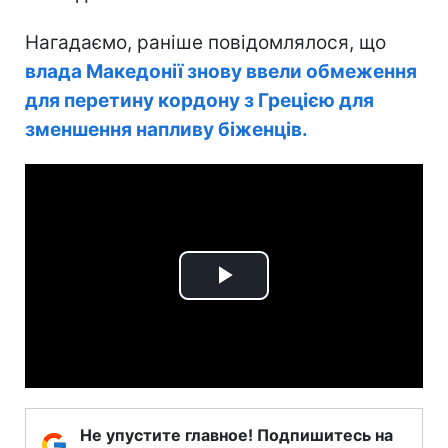
Нагадаємо, раніше повідомлялося, що
влада Македонії знову ввели обмеження
для перетину кордону з Грецією для
зменшення напливу біженців.
Play
Video
Не упустите главное! Подпишитесь на