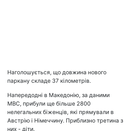
Наголошується, що довжина нового
паркану складе 37 кілометрів.
Напередодні в Македонію, за даними
МВС, прибули ще більше 2800
нелегальних біженців, які прямували в
Австрію і Німеччину. Приблизно третина з
них - діти.