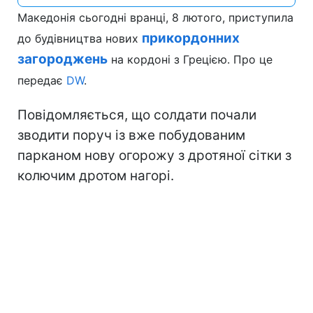
Македонія сьогодні вранці, 8 лютого, приступила
прикордонних
до будівництва нових
загороджень
на кордоні з Грецією. Про це
передає
DW
.
Повідомляється, що солдати почали
зводити поруч із вже побудованим
парканом нову огорожу з дротяної сітки з
колючим дротом нагорі.