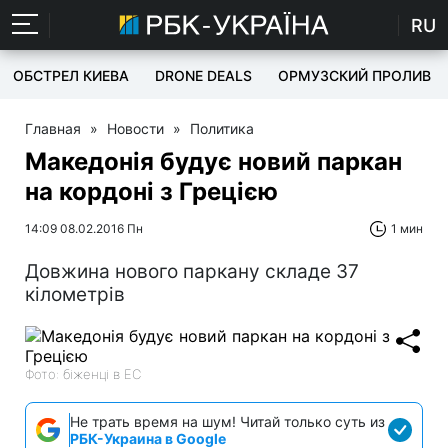
RU
ОБСТРЕЛ КИЕВА
DRONE DEALS
ОРМУЗСКИЙ ПРОЛИВ
Главная
»
Новости
»
Политика
Македонія будує новий паркан
на кордоні з Грецією
14:09 08.02.2016 Пн
1 мин
Довжина нового паркану складе 37
кілометрів
Фото: біженці в ЕС
Не трать время на шум! Читай только суть из
РБК-Украина в Google