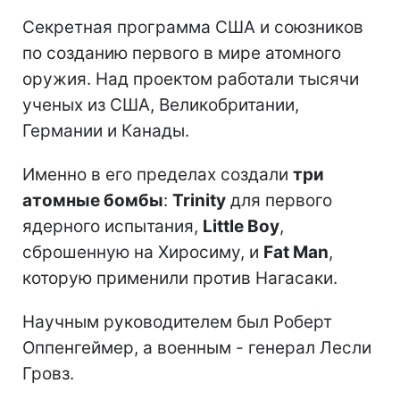
Секретная программа США и союзников
по созданию первого в мире атомного
оружия. Над проектом работали тысячи
ученых из США, Великобритании,
Германии и Канады.
Именно в его пределах создали
три
атомные бомбы
:
Trinity
для первого
ядерного испытания,
Little Boy
,
сброшенную на Хиросиму, и
Fat Man
,
которую применили против Нагасаки.
Научным руководителем был Роберт
Оппенгеймер, а военным - генерал Лесли
Гровз.