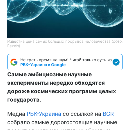
Известна цена самых больших прорывов человечества (фото:
Pexels)
Не трать время на шум! Читай только суть из
РБК-Украина в Google
Самые амбициозные научные
эксперименты нередко обходятся
дороже космических программ целых
государств.
Медиа
РБК-Украина
со ссылкой на
BGR
собрало самые дорогостоящие научные