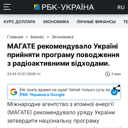
RU
КУРС ДОЛЛАРА
ЭКОНОМИКА
ЛИЧНЫЕ ФИНАНСЫ
T
Главная
»
Бизнес
»
Экономика
МАГАТЕ рекомендувало Україні
прийняти програму поводження
з радіоактивними відходами.
22:45 10.07.2008 Чт
2 мин
Не трать время на шум! Читай только суть из
РБК-Украина в Google
Міжнародне агентство з атомної енергії
(МАГАТЕ) рекомендувало уряду України
затвердити національну програму