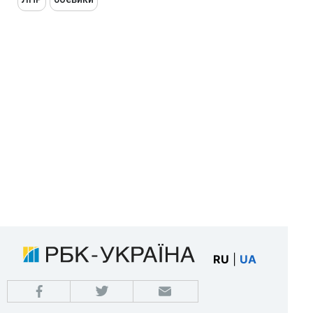
RU
|
UA