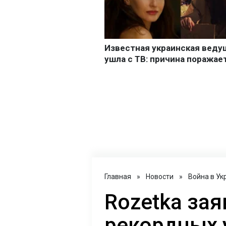
Главная
»
Новости
»
Война в Ук
Rozetka зая
рекордных 