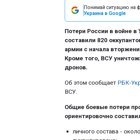
Понимай ситуацию на фр
Украина в Google
Потери России в войне в 
составили 820 оккупанто
армии с начала вторжени
Кроме того, ВСУ уничтож
дронов.
Об этом сообщает
РБК-Ук
ВСУ.
Общие боевые потери прот
ориентировочно состави
личного состава - окол