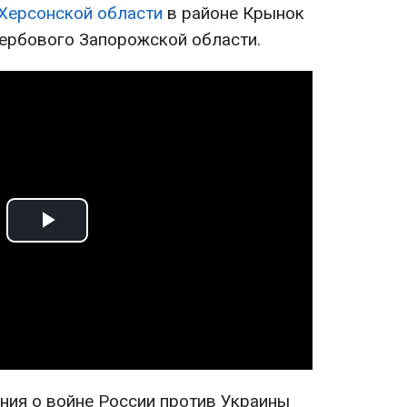
 Херсонской области
в районе Крынок
Вербового Запорожской области.
Play
Video
ия о войне России против Украины