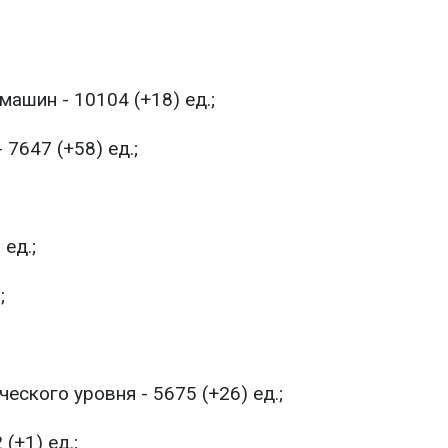
ашин - 10104 (+18) ед.;
 7647 (+58) ед.;
ед.;
;
еского уровня - 5675 (+26) ед.;
(+1) ед.;