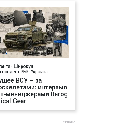
тантин Широкун
спондент РБК-Украина
ущее ВСУ – за
оскелетами: интервью
оп-менеджерами Rarog
ical Gear