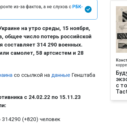
онте из-за фактов, а не слухов с
РБК-
Украине на утро среды, 15 ноября,
в, общее число потерь российской
я составляет 314 290 военных.
или самолет, 58 артсистем и 28
Конс
корре
Буд
раина
со ссылкой на
данные
Генштаба
экз
с т
Tact
ивника с 24.02.22 по 15.11.23
ли:
о 314290 (+820) человек