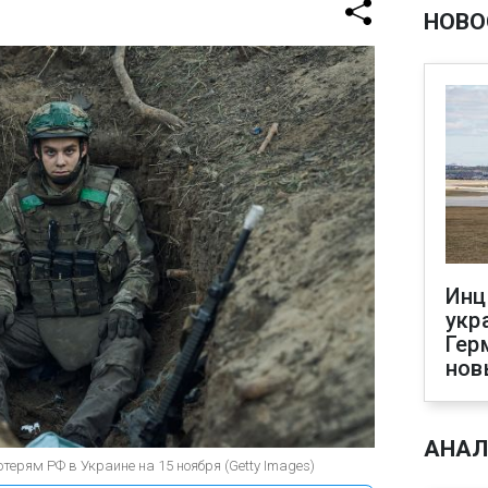
НОВО
Инц
укр
Гер
нов
АНАЛ
терям РФ в Украине на 15 ноября (Getty Images)