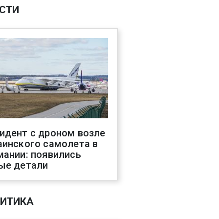
СТИ
идент с дроном возле
аинского самолета в
мании: появились
ые детали
ИТИКА