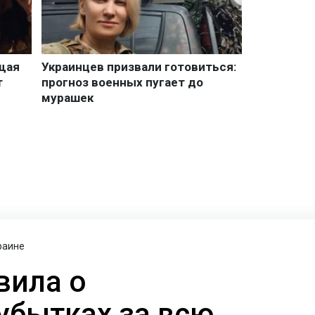
раине
вила о
убытках за всю