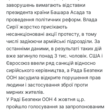
заворушень вимагають відставки
президента країни Башара Асада та
проведення політичних реформ. Влада
Сирії жорстко присікають
несанкціоновані акції протесту, в тому
числі задіюючи армійські підрозділи. За
останніми даними, в результаті таких дій
вже загинуло понад 3 тис. чоловік. США і
Євросоюз ввели ряд санкцій відносно
сирійського керівництва, а Рада Безпеки
ООН засудила відкрите порушення прав
людини і застосування зброї проти
мирних жителів.
У Раді Безпеки ООН 4 жовтня ц.р.
пройшло голосування за запропонованим