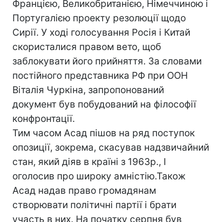
Францією, Великобританією, Німеччиною і
Португалією проекту резолюції щодо
Сирії. У ході голосування Росія і Китай
скористалися правом вето, щоб
заблокувати його прийняття. За словами
постійного представника РФ при ООН
Віталія Чуркіна, запропонований
документ був побудований на філософії
конфронтації.
Тим часом Асад пішов на ряд поступок
опозиції, зокрема, скасував надзвичайний
стан, який діяв в країні з 1963р., І
оголосив про широку амністію.Також
Асад надав право громадянам
створювати політичні партії і брати
участь в них. На початку серпня був