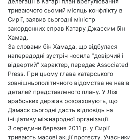
делегації в Катарі план врегулювання
триваючого сьомий місяць конфлікту в
Сирії, заявив сьогодні міністр
закордонних справ Катару Джассим бін
Хамад.
За словами бін Хамада, що відбулася
напередодні зустріч носила "довірчий і
відвертий" характер, передає Associated
Press. При цьому глава катарського
зовнішньополітичного відомства не навів
деталей представленого плану. У Лізі
арабських держав розраховують, що
Дамаск сьогодні дасть відповідь на
ініціативу міжнародної організації.
З середини березня 2011 р. у Сирії
тривають масові акції протесту. Учасники