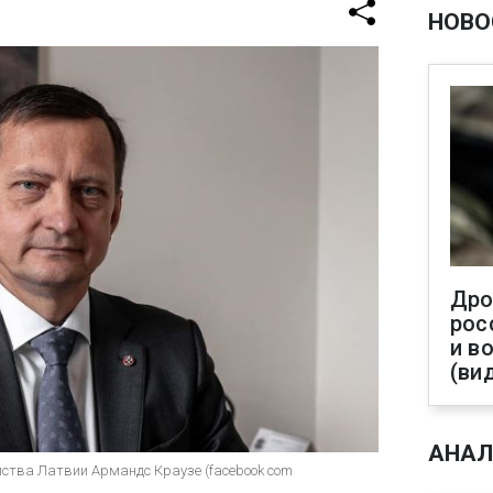
НОВО
Дро
рос
и в
(ви
АНАЛ
йства Латвии Армандс Краузе (facebook com