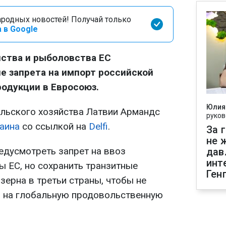
родных новостей! Получай только
 в Google
йства и рыболовства ЕС
е запрета на импорт российской
одукции в Евросоюз.
Юлия
ельского хозяйства Латвии Армандс
руков
аина
со ссылкой на
Delfi
.
За 
не 
едусмотреть запрет на ввоз
дав
инт
ы ЕС, но сохранить транзитные
Ген
зерна в третьи страны, чтобы не
я на глобальную продовольственную