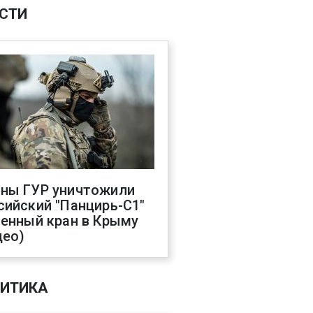
СТИ
ны ГУР уничтожили
сийский "Панцирь-С1"
оенный кран в Крыму
део)
ИТИКА