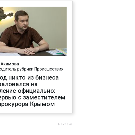
 Акимова
одитель рубрики Происшествия
год никто из бизнеса
жаловался на
ление официально:
ервью с заместителем
прокурора Крымом