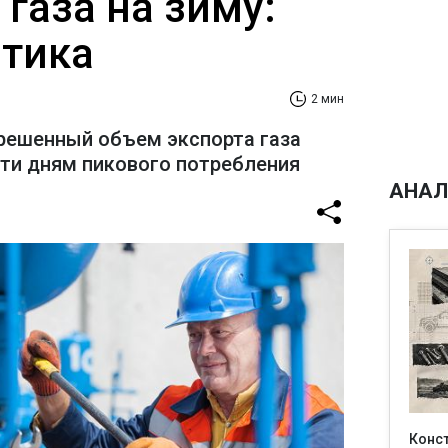
газа на зиму:
итика
2 мин
зрешенный объем экспорта газа
яти дням пикового потребления
АНАЛ
Конс