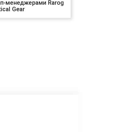
оп-менеджерами Rarog
ical Gear