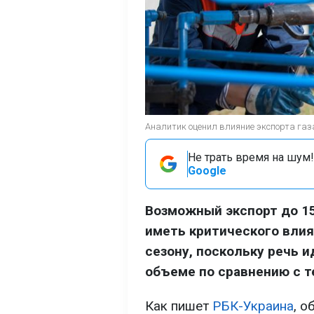
Аналитик оценил влияние экспорта газа 
Не трать время на шум!
Google
Возможный экспорт до 15
иметь критического влия
сезону, поскольку речь 
объеме по сравнению с т
Как пишет
РБК-Украина
, о