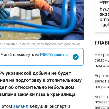
корре
Буд
экз
с т
Tact
ГЛАВ
на зимние накопления (фото: facebook.com gas.tso.ua)
 Читай только суть из
РБК-Украина в
Не про
самом 
чем эт
% украинской добычи не будет
Евро ре
ния на подготовку к отопительному
валют в
августа
идет об относительно небольшом
емпами закачки газа в хранилища.
Бензин,
показа
б этом
заявил
ведущий эксперт и
августа