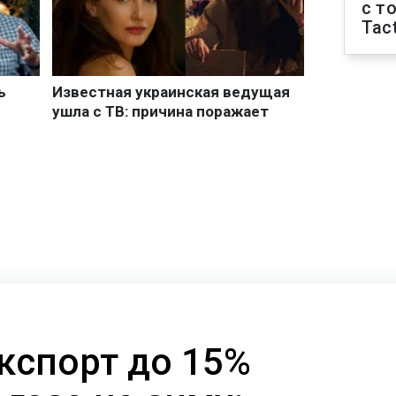
с т
Tact
кспорт до 15%