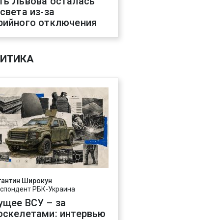
ть Львова осталась
 света из-за
рийного отключения
ИТИКА
тантин Широкун
спондент РБК-Украина
ущее ВСУ – за
оскелетами: интервью