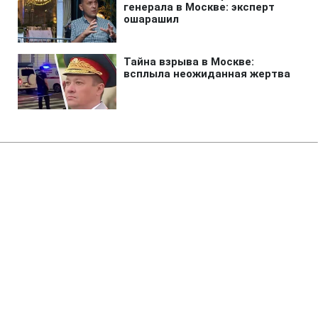
Главная
»
Бизнес
»
Экономика
Зеленский поручил подготовить
специальную санкционную
операцию против РФ
19:29 06.08.2026 Чт
2 мин
Украина продолжит ограничение
российского ВПК