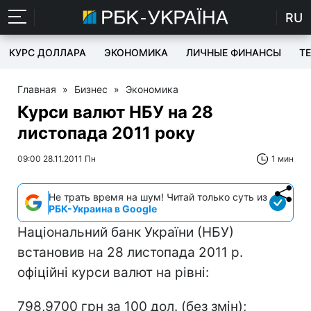
RU
КУРС ДОЛЛАРА
ЭКОНОМИКА
ЛИЧНЫЕ ФИНАНСЫ
T
Главная
»
Бизнес
»
Экономика
Курси валют НБУ на 28
листопада 2011 року
09:00 28.11.2011 Пн
1 мин
Не трать время на шум! Читай только суть из
РБК-Украина в Google
Національний банк України (НБУ)
встановив на 28 листопада 2011 р.
офіційні курси валют на рівні:
798,9700 грн за 100 дол. (без змін);