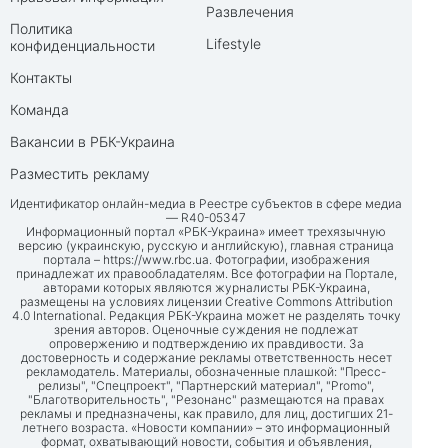
Развлечения
Политика
Lifestyle
конфиденциальности
Контакты
Команда
Вакансии в РБК-Украина
Разместить рекламу
Идентификатор онлайн-медиа в Реестре субъектов в сфере медиа
— R40-05347
Информационный портал «РБК-Украина» имеет трехязычную
версию (украинскую, русскую и английскую), главная страница
портала –
https://www.rbc.ua
. Фотографии, изображения
принадлежат их правообладателям. Все фотографии на Портале,
авторами которых являются журналисты РБК-Украина,
размещены на условиях лицензии Creative Commons Attribution
4.0 International. Редакция РБК-Украина может не разделять точку
зрения авторов. Оценочные суждения не подлежат
опровержению и подтверждению их правдивости. За
достоверность и содержание рекламы ответственность несет
рекламодатель. Материалы, обозначенные плашкой: "Пресс-
релизы", "Спецпроект", "Партнерский материал", "Promo",
"Благотворительность", "Резонанс" размещаются на правах
рекламы и предназначены, как правило, для лиц, достигших 21-
летнего возраста. «Новости компании» – это информационный
формат, охватывающий новости, события и объявления,