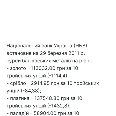
Національний банк Україна (НБУ)
встановив на 29 березня 2011 р.
курси банківських металів на рівні:
- золото - 113032.00 грн за 10
тройських унцій (-1114,4);
- срібло - 2914.95 грн за 10 тройських
унцій (-84,38);
- платина - 137548.80 грн за 10
тройських унцій (-1432,8);
- паладій - 58904.00 грн за 10