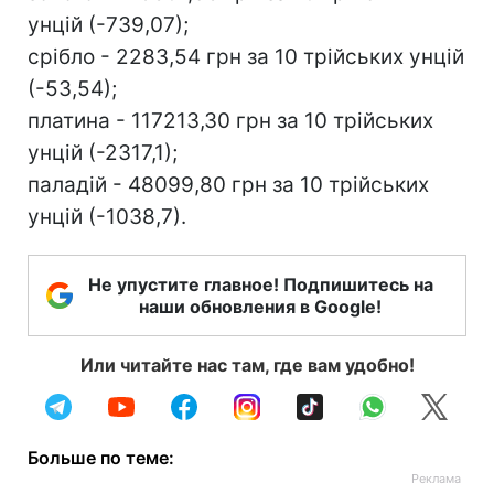
унцій (-739,07);
срiбло - 2283,54 грн за 10 трiйських унцій
(-53,54);
платина - 117213,30 грн за 10 трiйських
унцій (-2317,1);
паладій - 48099,80 грн за 10 трiйських
унцій (-1038,7).
Не упустите главное! Подпишитесь на
наши обновления в Google!
Или читайте нас там, где вам удобно!
Больше по теме: