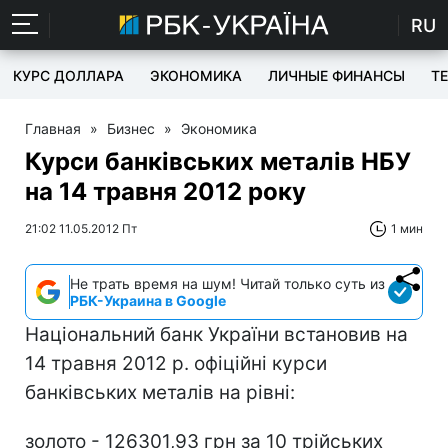
RU
КУРС ДОЛЛАРА
ЭКОНОМИКА
ЛИЧНЫЕ ФИНАНСЫ
T
Главная
»
Бизнес
»
Экономика
Курси банківських металів НБУ
на 14 травня 2012 року
21:02 11.05.2012 Пт
1 мин
Не трать время на шум! Читай только суть из
РБК-Украина в Google
Національний банк України встановив на
14 травня 2012 р. офіційні курси
банківських металів на рівні:
золото - 126301,93 грн за 10 трiйських