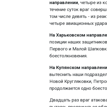
направлении
, четыре из 
течение суток враг соверш
том числе девять - из реа
четыре авиационных удара
На Харьковском направл
позиции наших защитников
Первого и Малой Шапковк
боестолкновения.
На Купянском направлен
вытеснить наши подраздел
Новой Кругляковки, Петро
продолжается одно боесто
Двадцать раз враг атаков
пытаясь продвинуться вбл