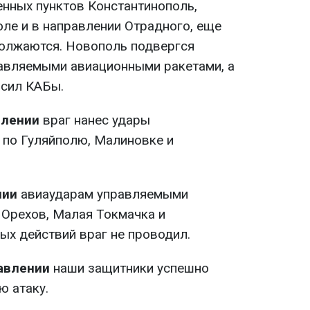
енных пунктов Константинополь,
ле и в направлении Отрадного, еще
олжаются. Новополь подвергся
авляемыми авиационными ракетами, а
осил КАБы.
влении
враг нанес удары
по Гуляйполю, Малиновке и
нии
авиаударам управляемыми
Орехов, Малая Токмачка и
ых действий враг не проводил.
авлении
наши защитники успешно
ю атаку.