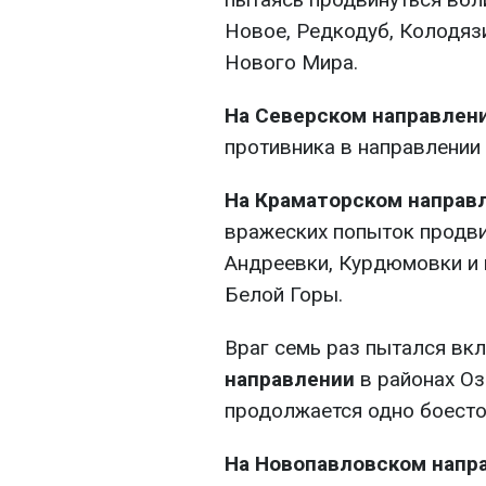
Новое, Редкодуб, Колодяз
Нового Мира.
На Северском направлен
противника в направлении
На Краматорском направ
вражеских попыток продви
Андреевки, Курдюмовки и 
Белой Горы.
Враг семь раз пытался вк
направлении
в районах Оз
продолжается одно боесто
На Новопавловском напр