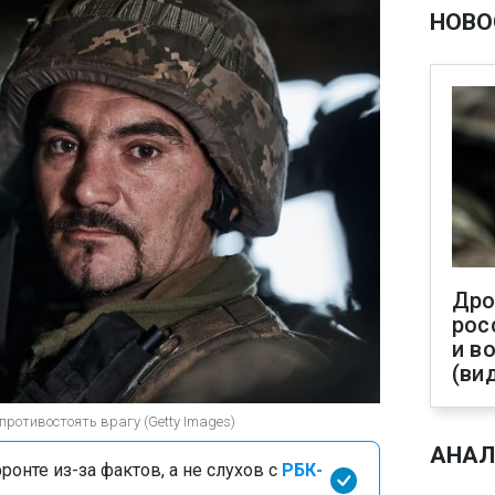
НОВО
Дро
рос
и в
(ви
ротивостоять врагу (Getty Images)
АНАЛ
онте из-за фактов, а не слухов с
РБК-