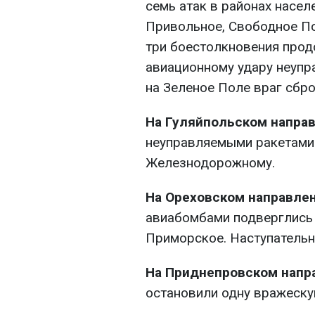
семь атак в районах насел
Привольное, Свободное По
три боестолкновения прод
авиационному удару неупр
на Зеленое Поле враг сбр
На Гуляйпольском напра
неуправляемыми ракетами 
Железнодорожному.
На Ореховском направле
авиабомбами подверглись 
Приморское. Наступательн
На Приднепровском напр
остановили одну вражеску