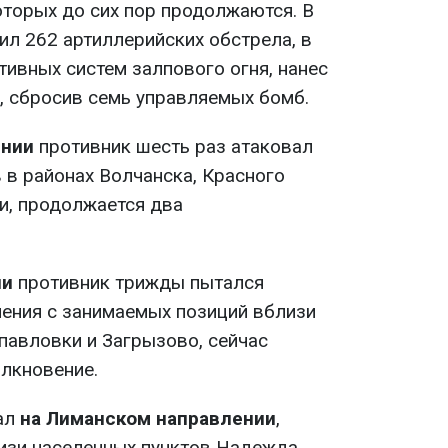
которых до сих пор продолжаются. В
ил 262 артиллерийских обстрела, в
ктивных систем залпового огня, нанес
, сбросив семь управляемых бомб.
ении
противник шесть раз атаковал
 в районах Волчанска, Красного
и, продолжается два
ии
противник трижды пытался
ения с занимаемых позиций вблизи
павловки и Загрызово, сейчас
лкновение.
ал
на Лиманском направлении
,
изи населенных пунктов Надежда,