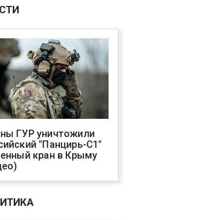
СТИ
ны ГУР уничтожили
сийский "Панцирь-С1"
оенный кран в Крыму
део)
ИТИКА