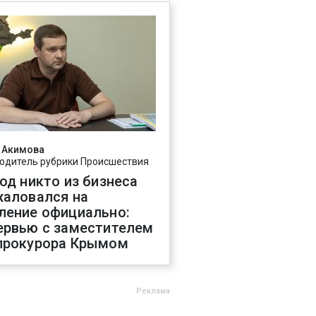
 Акимова
одитель рубрики Происшествия
год никто из бизнеса
жаловался на
ление официально:
ервью с заместителем
прокурора Крымом