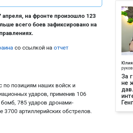
7 апреля, на фронте произошло 123
льше всего боев зафиксировано на
правлениях.
раина
со ссылкой на
отчет
Юлия
руков
За 
не 
с по позициям наших войск и
дав
иационных ударов, применив 106
инт
Ген
бомб, 785 ударов дронами-
е 3700 артиллерийских обстрелов.