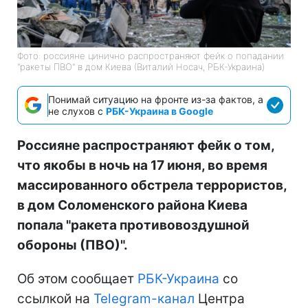
Фото: россияне цинично распространяют фейк о попадании
"ракеты ПВО" в дом Киева (Виталий Носач, РБК-Украина)
Понимай ситуацию на фронте из-за фактов, а
не слухов с
РБК-Украина в Google
Россияне распространяют фейк о том,
что якобы в ночь на 17 июня, во время
массированного обстрела террористов,
в дом Соломенского района Киева
попала "ракета противовоздушной
обороны (ПВО)".
Об этом сообщает
РБК-Украина
со
ссылкой на
Telegram-канал
Центра