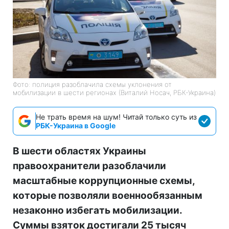
Фото: полиция разоблачила схемы уклонения от
мобилизации в шести регионах (Виталий Носач, РБК-Украина)
Не трать время на шум! Читай только суть из
РБК-Украина в Google
В шести областях Украины
правоохранители разоблачили
масштабные коррупционные схемы,
которые позволяли военнообязанным
незаконно избегать мобилизации.
Суммы взяток достигали 25 тысяч