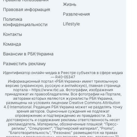
Жизнь
Правовая информация
Развлечения
Политика
Lifestyle
конфиденциальности
Контакты
Команда
Вакансии в РБК-Украина
Разместить рекламу
Идентификатор онлайн-медиа в Реестре субъектов в сфере медиа
— R40-05347
Информационный портал «РБК-Украина» имеет трехязычную
версию (украинскую, русскую и английскую), главная страница
портала –
https://www.rbc.ua
. Фотографии, изображения
принадлежат их правообладателям. Все фотографии на Портале,
авторами которых являются журналисты РБК-Украина,
размещены на условиях лицензии Creative Commons Attribution
4.0 International. Редакция РБК-Украина может не разделять точку
зрения авторов. Оценочные суждения не подлежат
опровержению и подтверждению их правдивости. За
достоверность и содержание рекламы ответственность несет
рекламодатель. Материалы, обозначенные плашкой: "Пресс-
релизы", "Спецпроект", "Партнерский материал", "Promo",
"Благотворительность", "Резонанс" размещаются на правах
рекламы и предназначены, как правило, для лиц, достигших 21-