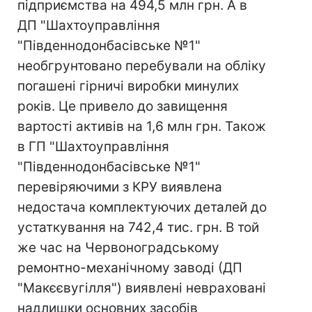
підприємства на 494,5 млн грн. А в
ДП "Шахтоуправління
"Південнодонбасівське №1"
необгрунтовано перебували на обліку
погашені гірничі виробки минулих
років. Це привело до завищення
вартості активів на 1,6 млн грн. Також
в ГП "Шахтоуправління
"Південнодонбасівське №1"
перевіряючими з КРУ виявлена
недостача комплектуючих деталей до
устаткування на 742,4 тис. грн. В той
же час на Червоноградському
ремонтно-механічному заводі (ДП
"Макєєвугілля") виявлені невраховані
надлишки основних засобів