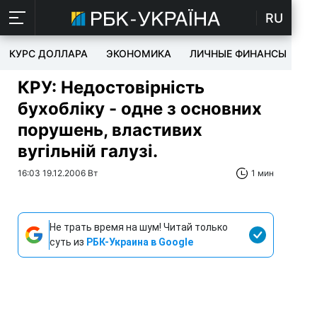
RU
КУРС ДОЛЛАРА
ЭКОНОМИКА
ЛИЧНЫЕ ФИНАНСЫ
T
КРУ: Недостовірність
бухобліку - одне з основних
порушень, властивих
вугільній галузі.
16:03 19.12.2006 Вт
1 мин
Не трать время на шум! Читай только
суть из
РБК-Украина в Google