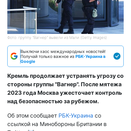
Фото: группу "Вагнер" вывели из Мали (Getty Images)
Выключи хаос международных новостей!
Получай только важное из
РБК-Украина в
Google
Кремль продолжает устранять угрозу со
стороны группы "Вагнер". После мятежа
2023 года Москва ужесточает контроль
над безопасностью за рубежом.
Об этом сообщает
РБК-Украина
со
ссылкой на Минобороны Британии в