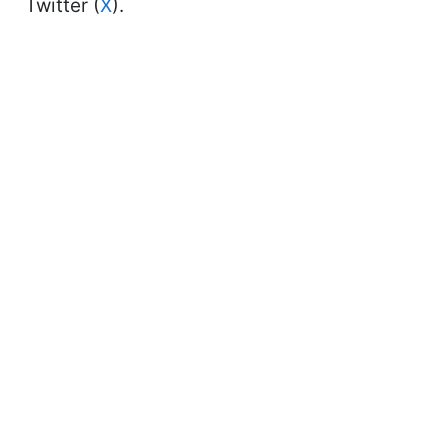
Twitter (
X
).