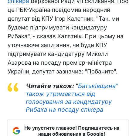
спікера
Верховної Ради VII скликання. Про
це РБК-Україна повідомив народний
депутат від КПУ Ігор Калєтник. "Так, ми
будемо підтримувати кандидатуру
Рибака", - сказав Калєтнік. При цьому на
уточнююче запитання, чи буде КПУ
підтримувати кандидатуру Миколи
Азарова на посаду прем'єр-міністра
України, депутат зазначив: "Побачите".
Читайте також: "
Батьківщина"
також утримається від
голосування за кандидатуру
Рибака на посаду спікера
Не упустите главное! Подпишитесь на
наши обновления в Google!