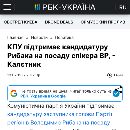
RU
ОБСТРЕЛ КИЕВА
DRONE DEALS
ОРМУЗСКИЙ ПРОЛИВ
Главная
»
Новости
»
Политика
КПУ підтримає кандидатуру
Рибака на посаду спікера ВР, -
Калєтник
13:02 12.12.2012 Ср
1 мин
Не трать время на шум! Читай только суть из
РБК-Украина в Google
Комуністична партія України підтримає
кандидатуру заступника голови Партії
регіонів Володимир Рибака на посаду