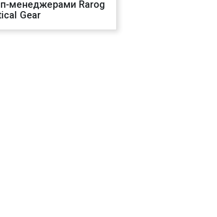
оп-менеджерами Rarog
ical Gear