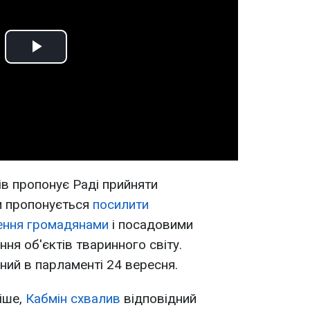
Play
Video
ів пропонує Раді прийняти
м пропонується
посилити
шення громадянами
і посадовими
ня об'єктів тваринного світу.
ий в парламенті 24 вересня.
іше,
Кабмін схвалив
відповідний