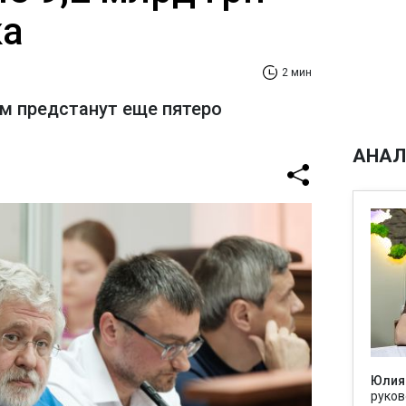
ка
2 мин
ом предстанут еще пятеро
АНАЛ
Юлия
руков