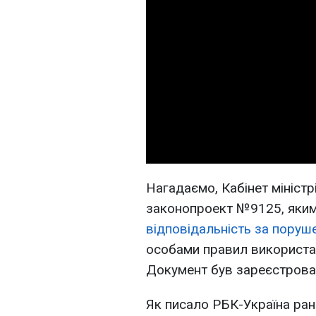
Нагадаємо, Кабінет міністр
законопроект №9125, яки
відповідальність за пору
особами правил використан
Документ був зареєстрован
Як писало РБК-Україна ран