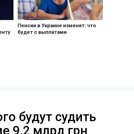
го будут судить
е 9,2 млрд грн