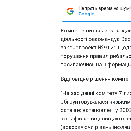
Не трать время на шум!
Google
Комітет з питань законода
діяльності рекомендує Вер
законопроект №9125 щодо 
порушення правил рибальс
посилаючись на інформаці
Відповідне рішення комітет
"На засіданні комітету 7 л
обґрунтовувалася низьким 
останнє встановлені у 2003
штрафів не відповідають еко
(враховуючи рівень інфляції)