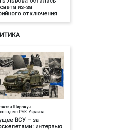
ть Львова осталась
 света из-за
рийного отключения
ИТИКА
тантин Широкун
спондент РБК-Украина
ущее ВСУ – за
оскелетами: интервью