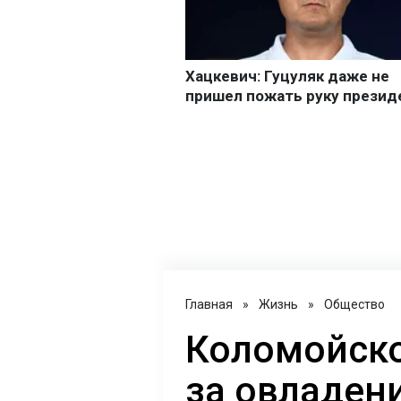
Главная
»
Жизнь
»
Общество
Коломойско
за овладени