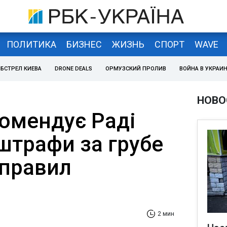
ПОЛИТИКА
БИЗНЕС
ЖИЗНЬ
СПОРТ
WAVE
БСТРЕЛ КИЕВА
DRONE DEALS
ОРМУЗСКИЙ ПРОЛИВ
ВОЙНА В УКРАИ
НОВО
комендує Раді
штрафи за грубе
правил
2 мин