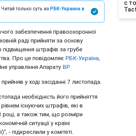
с т
 Читай только суть из
РБК-Украина в
Tact
вчого забезпечення правоохоронної
ховній раді прийняти за основу
підвищення штрафів за грубе
тва. Про це повідомляє
РБК-Україна
,
йне управління Апарату
ВР
.
 прийняв у ході засіданні 7 листопада.
истопада необхідність його прийняття
рівнем існуючих штрафів, які в
 році, а також тим, що розміри
номічній ситуації у країні
", - підкреслили у комітеті.