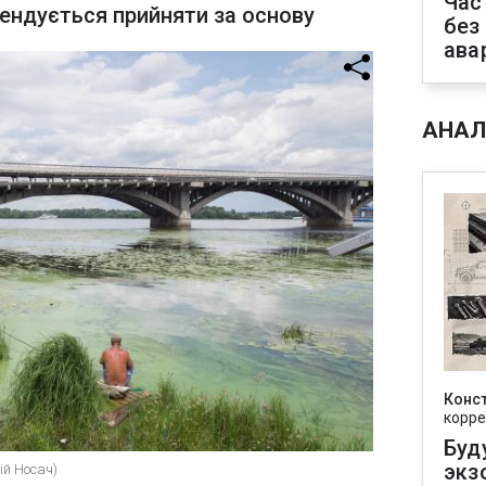
Час
ендується прийняти за основу
без
ава
АНАЛ
Конс
корре
Буд
экз
ій Носач)