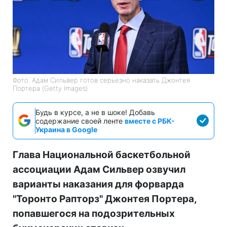
Фото: Адам Сильвер готов серьезно наказать Джонтея
Портера (Getty Images)
Будь в курсе, а не в шоке! Добавь
содержание своей ленте
вместе с РБК-
Украина в Google
Глава Национальной баскетбольной
ассоциации Адам Сильвер озвучил
варианты наказания для форварда
"Торонто Рапторз" Джонтея Портера,
попавшегося на подозрительных