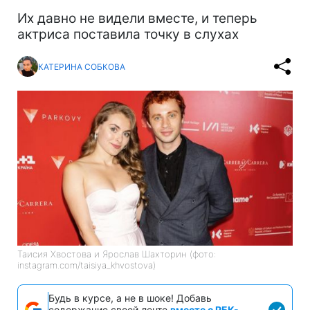
Их давно не видели вместе, и теперь
актриса поставила точку в слухах
КАТЕРИНА СОБКОВА
Таисия Хвостова и Ярослав Шахторин (фото:
instagram.com/taisiya_khvostova)
Будь в курсе, а не в шоке! Добавь
содержание своей ленте
вместе с РБК-