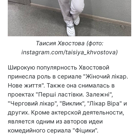
Таисия Хвостова (фото:
instagram.com/taisiya_khvostova)
Широкую популярность Хвостовой
принесла роль в сериале "Жіночий лікар.
Нове життя". Также она снималась в
проектах "Перші ластівки. Залежні",
"Черговий лікар", "Виклик", "Лікар Віра" и
других. Кроме актерской деятельности,
является одним из авторов идеи
комедийного сериала "Фіцики".