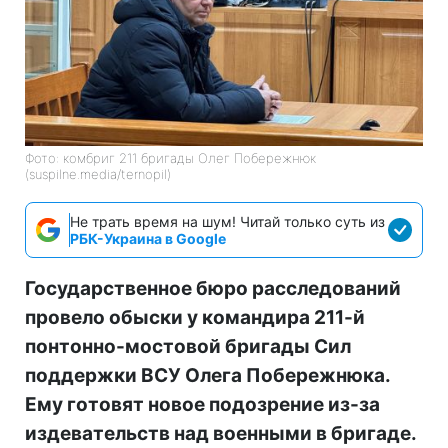
Фото: комбриг 211 бригады Олег Побережнюк
(suspilne.media/ternopil)
Не трать время на шум! Читай только суть из
РБК-Украина в Google
Государственное бюро расследований
провело обыски у командира 211-й
понтонно-мостовой бригады Сил
поддержки ВСУ Олега Побережнюка.
Ему готовят новое подозрение из-за
издевательств над военными в бригаде.