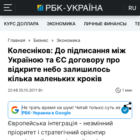
RU
КУРС ДОЛЛАРА
ЭКОНОМИКА
ЛИЧНЫЕ ФИНАНСЫ
T
Главная
»
Бизнес
»
Экономика
Колесніков: До підписання між
Україною та ЄС договору про
відкрите небо залишилось
кілька маленьких кроків
22:48 25.10.2011 Вт
1 мин
Не трать время на шум! Читай только суть из
РБК-Украина в Google
Європейська інтеграція - незмінний
пріоритет і стратегічний орієнтир