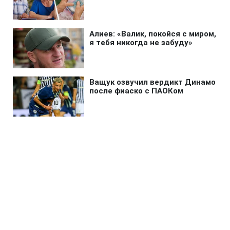
Главная
»
Бизнес
»
Экономика
Зеленский поручил подготовить
специальную санкционную
операцию против РФ
19:29 06.08.2026 Чт
2 мин