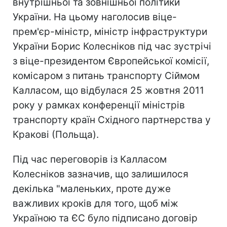
внутрішньої та зовнішньої політики
України. На цьому наголосив віце-
прем'єр-міністр, міністр інфраструктури
України Борис Колесніков під час зустрічі
з віце-президентом Європейської комісії,
комісаром з питань транспорту Сіймом
Калласом, що відбулася 25 жовтня 2011
року у рамках конференції міністрів
транспорту країн Східного партнерства у
Кракові (Польща).
Під час переговорів із Калласом
Колесніков зазначив, що залишилося
декілька "маленьких, проте дуже
важливих кроків для того, щоб між
Україною та ЄС було підписано договір