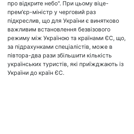
про відкрите небо". При цьому віце-
прем'єр-міністр у черговий раз
підкреслив, що для України є винятково
важливим встановлення безвізового
режиму між Україною та країнами ЄС, що,
за підрахунками спеціалістів, може в
півтора-два рази збільшити кількість
українських туристів, які приїжджають із
України до країн ЄС.