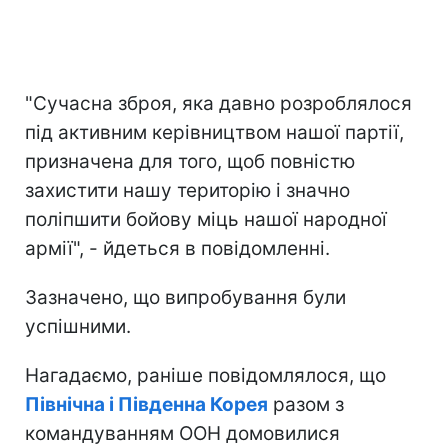
"Сучасна зброя, яка давно розроблялося
під активним керівництвом нашої партії,
призначена для того, щоб повністю
захистити нашу територію і значно
поліпшити бойову міць нашої народної
армії", - йдеться в повідомленні.
Зазначено, що випробування були
успішними.
Нагадаємо, раніше повідомлялося, що
Північна і Південна Корея
разом з
командуванням ООН домовилися