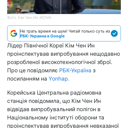
Фото: Кім Чен Ин (KCNA)
Не трать время на шум! Читай только суть из
РБК-Украина в Google
Лідер Північної Кореї Кім Чен Ин
проінспектував випробування нещодавно
розробленої високотехнологічної зброї.
Про це повідомляє
РБК-Україна
з
посиланням на
Yonhap.
Корейська Центральна радіомовна
станція повідомила, що Кім Чен Ин
відвідав випробувальний полігон в
Національному інституті оборони та
проінспектував випробування невказаної