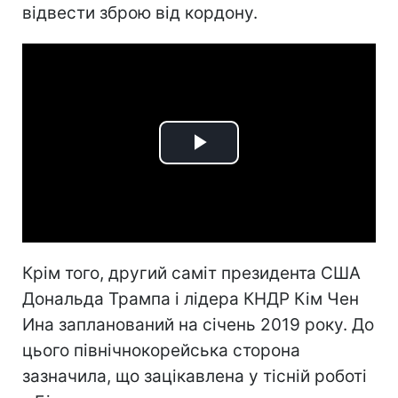
відвести зброю від кордону.
Play
Video
Крім того, другий саміт президента США
Дональда Трампа і лідера КНДР Кім Чен
Ина запланований на січень 2019 року. До
цього північнокорейська сторона
зазначила, що зацікавлена у тісній роботі