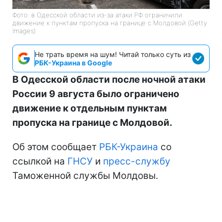
Фото: в Одесской области из-за атаки РФ ограничили
движение к пунктам пропуска на границе с Молдовой (Getty
Images)
Не трать время на шум! Читай только суть из
РБК-Украина в Google
В Одесской области после ночной атаки
России 9 августа было ограничено
движение к отдельным пунктам
пропуска на границе с Молдовой.
Об этом сообщает
РБК-Украина
со
ссылкой на
ГНСУ
и
пресс-службу
Таможенной службы Молдовы.