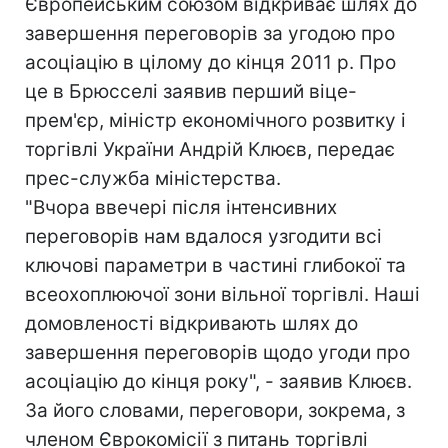
Європейським союзом відкриває шлях до
завершення переговорів за угодою про
асоціацію в цілому до кінця 2011 р. Про
це в Брюсселі заявив перший віце-
прем'єр, міністр економічного розвитку і
торгівлі України Андрій Клюєв, передає
прес-служба міністерства.
"Вчора ввечері після інтенсивних
переговорів нам вдалося узгодити всі
ключові параметри в частині глибокої та
всеохоплюючої зони вільної торгівлі. Наші
домовленості відкривають шлях до
завершення переговорів щодо угоди про
асоціацію до кінця року", - заявив Клюєв.
За його словами, переговори, зокрема, з
членом Єврокомісії з питань торгівлі