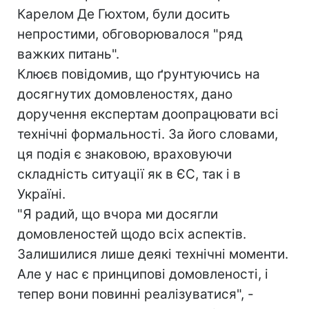
Карелом Де Гюхтом, були досить
непростими, обговорювалося "ряд
важких питань".
Клюєв повідомив, що ґрунтуючись на
досягнутих домовленостях, дано
доручення експертам доопрацювати всі
технічні формальності. За його словами,
ця подія є знаковою, враховуючи
складність ситуації як в ЄС, так і в
Україні.
"Я радий, що вчора ми досягли
домовленостей щодо всіх аспектів.
Залишилися лише деякі технічні моменти.
Але у нас є принципові домовленості, і
тепер вони повинні реалізуватися", -