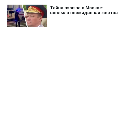
Главная
»
Бизнес
»
Энергетика
Херсон полностью остался без
света из-за атаки РФ
14:10 06.08.2026 Чт
2 мин
Когда возобновят электроснабжение?
ТАТЬЯНА СТЕПАНОВА