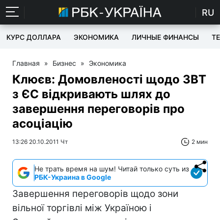
RU
КУРС ДОЛЛАРА
ЭКОНОМИКА
ЛИЧНЫЕ ФИНАНСЫ
T
Главная
»
Бизнес
»
Экономика
Клюєв: Домовленості щодо ЗВТ
з ЄС відкривають шлях до
завершення переговорів про
асоціацію
13:26 20.10.2011 Чт
2 мин
Не трать время на шум! Читай только суть из
РБК-Украина в Google
Завершення переговорів щодо зони
вільної торгівлі між Україною і