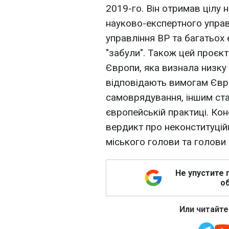
2019-го. Він отримав цілу 
науково-експертного упра
управління ВР та багатьох 
"забули". Також цей проєк
Європи, яка визнала низку
відповідають вимогам Євро
самоврядування, іншим ста
європейській практиці. Кон
вердикт про неконституцій
міського голови та голов
Не упустите 
об
Или читайте