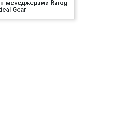
оп-менеджерами Rarog
ical Gear