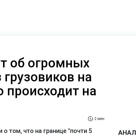
ут об огромных
 грузовиков на
о происходит на
2 мин
 о том, что на границе "почти 5
АНАЛ