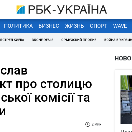
ПОЛИТИКА
БИЗНЕС
ЖИЗНЬ
СПОРТ
WAVE
БСТРЕЛ КИЕВА
DRONE DEALS
ОРМУЗСКИЙ ПРОЛИВ
ВОЙНА В УКРАИ
НОВО
іслав
кт про столицю
ської комісії та
и
2 мин