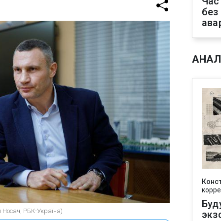
Час
без
ава
АНАЛ
Конс
корре
Буд
й Носач, РБК-Україна)
экз