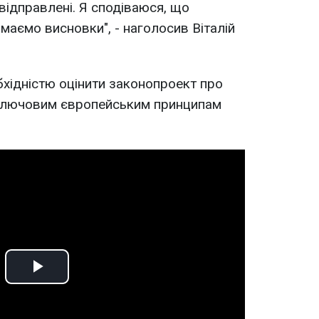
ідправлені. Я сподіваюся, що
аємо висновки", - наголосив Віталій
хідністю оцінити законопроект про
 ключовим європейським принципам
Play
Video