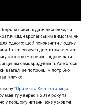
а Європи повинні дати висновки, чи
кратичним, європейським вимогам, чи
 для одного: щоб призначити людину,
ня. І така спокуса достатньо велика.
ку столицю – повинні відповідати
инципам самоврядування. Але хтось
и взагалі не потрібні. Їм потрібно
азав Кличко.
закону "
Про місто Київ - столицю
рламенту у вересні 2019 року та
ю у першому читанні вже у жовтні