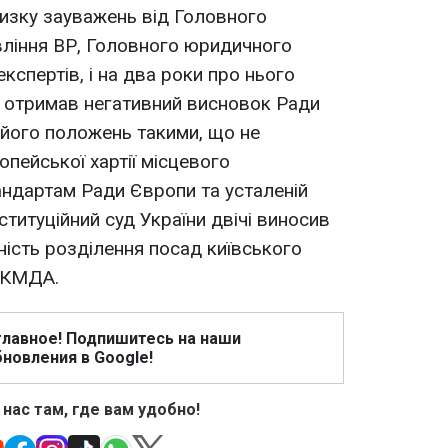
низку зауважень від Головного
вління ВР, Головного юридичного
експертів, і на два роки про нього
т отримав негативний висновок Ради
 його положень такими, що не
пейської хартії місцевого
ндартам Ради Європи та усталеній
ституційний суд України двічі виносив
ність розділення посад київського
и КМДА.
главное! Подпишитесь на наши
новления в Google!
 нас там, где вам удобно!