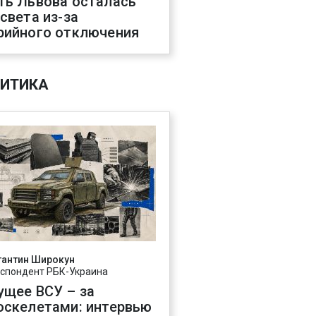
ть Львова осталась
 света из-за
рийного отключения
ИТИКА
тантин Широкун
спондент РБК-Украина
ущее ВСУ – за
оскелетами: интервью