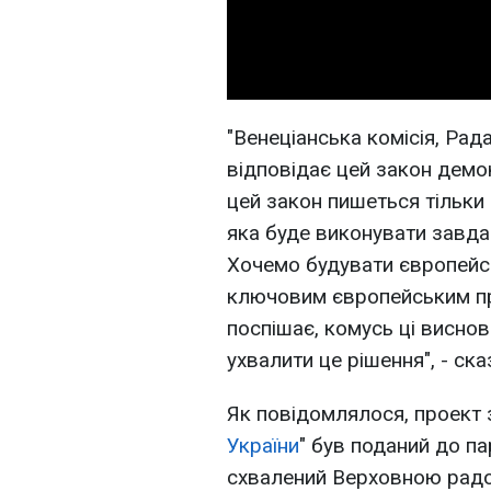
"Венеціанська комісія, Рад
відповідає цей закон демо
цей закон пишеться тільки
яка буде виконувати завдан
Хочемо будувати європейсь
ключовим європейським пр
поспішає, комусь ці висновк
ухвалити це рішення", - ск
Як повідомлялося, проект 
України
" був поданий до па
схвалений Верховною радо