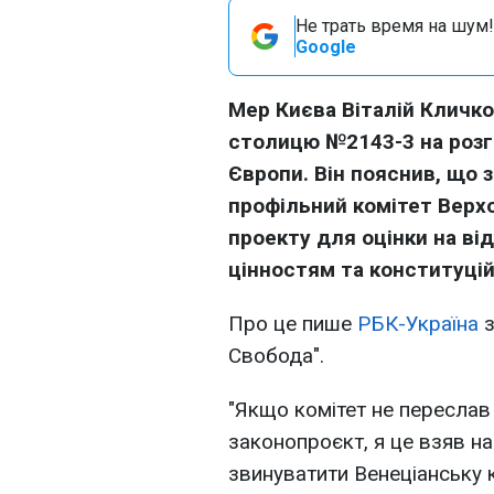
Не трать время на шум!
Google
Мер Києва Віталій Кличко
столицю №2143-3 на розгл
Європи. Він пояснив, що 
профільний комітет Верхо
проекту для оцінки на в
цінностям та конституці
Про це пише
РБК-Україна
з
Свобода".
"Якщо комітет не пересла
законопроєкт, я це взяв на
звинуватити Венеціанську к