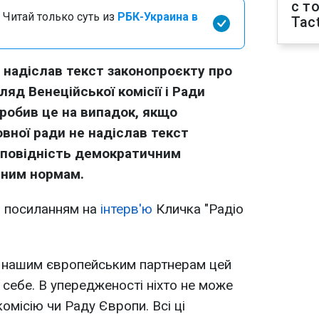
с т
 Читай только суть из
РБК-Украина в
Tact
 надіслав текст законопроєкту про
яд Венеційської комісії і Ради
зробив це на випадок, якщо
вної ради не надіслав текст
ідповідність демократичним
йним нормам.
 посиланням на
інтерв'ю
Кличка "Радіо
в нашим європейським партнерам цей
 себе. В упередженості ніхто не може
омісію чи Раду Європи. Всі ці