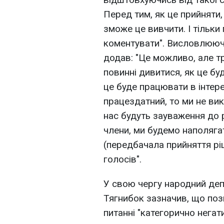
Перед тим, як це прийняти,
зможе це вивчити. І тільки
коментувати". Висловлююч
додав: "Це можливо, але т
повинні дивитися, як це бу
це буде працювати в інтер
працездатний, то ми не ви
нас будуть зауваження до р
члени, ми будемо наполяга
(передбачала прийняття ріш
голосів".
У свою чергу народний деп
Тягнибок зазначив, що поз
питанні "категорично негат