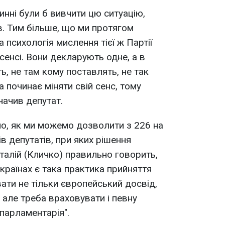
инні були б вивчити цю ситуацію,
в. Тим більше, що ми протягом
 психологія мислення тієї ж Партії
сенсі. Вони декларують одне, а в
ь, не там кому поставлять, не так
починає міняти свій сенс, тому
начив депутат.
но, як ми можемо дозволити з 226 на
ів депутатів, при яких рішення
талій (Кличко) правильно говорить,
країнах є така практика прийняття
ати не тільки європейський досвід,
, але треба враховувати і певну
парламентарія".