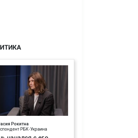
ИТИКА
асия Рокитна
спондент РБК-Украина
нь начался с его