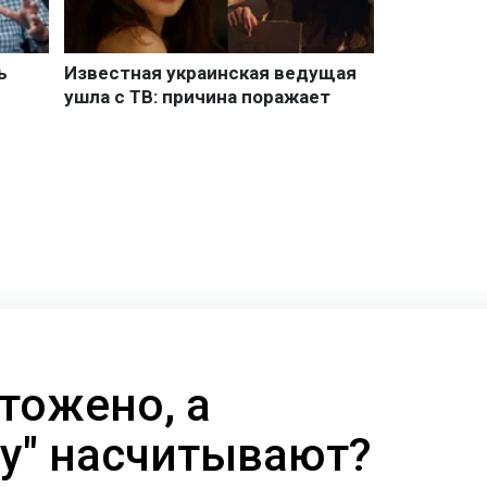
тожено, а
у" насчитывают?