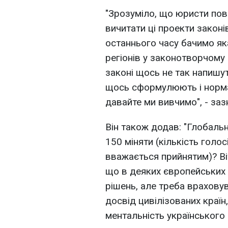
"Зрозуміло, що юристи пов
вичитати ці проекти законі
останнього часу бачимо яка
регіонів у законотворчому 
законі щось не так напишут
щось сформулюють і норма 
давайте ми вивчимо", - заз
Він також додав: "Глобаль
150 міняти (кількість голос
вважається прийнятим)? Ві
що в деяких європейських 
рішень, але треба враховув
досвід цивілізованих країн
ментальність українського 