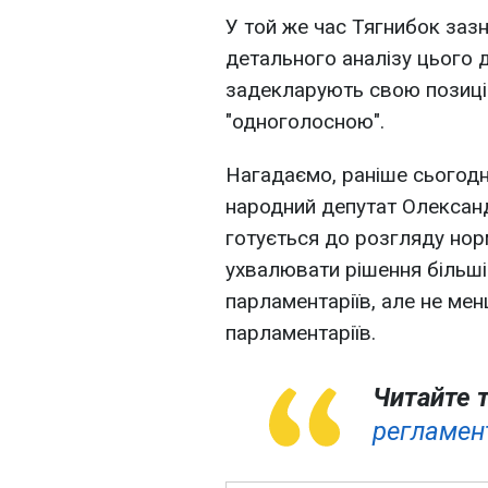
У той же час Тягнибок зазн
детального аналізу цього д
задекларують свою позицію
"одноголосною".
Нагадаємо, раніше сьогодні 
народний депутат Олексан
готується до розгляду нор
ухвалювати рішення більшіс
парламентаріїв, але не мен
парламентаріїв.
Читайте 
регламент