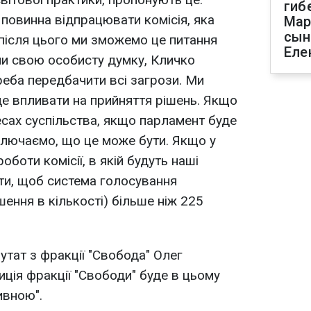
гиб
 повинна відпрацювати комісія, яка
Мар
сын
 після цього ми зможемо це питання
Еле
и свою особисту думку, Кличко
реба передбачити всі загрози. Ми
де впливати на прийняття рішень. Якщо
есах суспільства, якщо парламент буде
ключаємо, що це може бути. Якщо у
оботи комісії, в якій будуть наші
ти, щоб система голосування
ення в кількості) більше ніж 225
утат з фракції "Свобода" Олег
иція фракції "Свободи" буде в цьому
ивною".