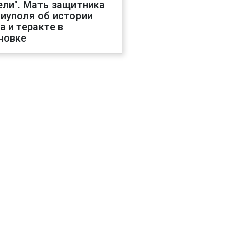
ели". Мать защитника
иуполя об истории
а и теракте в
новке