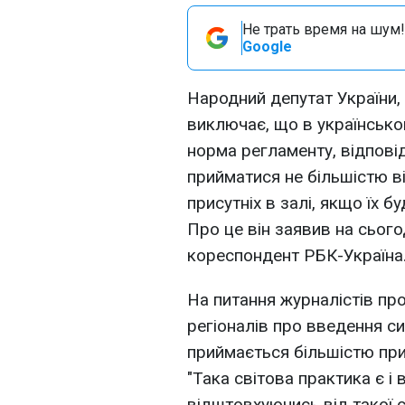
Не трать время на шум!
Google
Народний депутат України, 
виключає, що в українськ
норма регламенту, відпові
прийматися не більшістю ві
присутніх в залі, якщо їх 
Про це він заявив на сьог
кореспондент РБК-Україна
На питання журналістів про
регіоналів про введення с
приймається більшістю прис
"Така світова практика є і
відштовхуючись від такої с