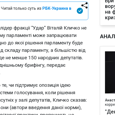
Бри
вор
 Читай только суть из
РБК-Украина в
на 
кри
лідер фракції "Удар" Віталій Кличко не
ому парламенті може запрацювати
АНАЛ
дно до якої рішення парламенту буде
д складу парламенту, а більшістю від
буде не менше 150 народних депутатів.
однішньому брифінгу, передає
.
 те, чи підтримує опозиція ідею
истеми голосування, коли рішення
утніх у залі депутатів, Кличко сказав:
Анаст
корре
 вони (автори введення даної норми),
"Де
вітової практики, пропонують це.