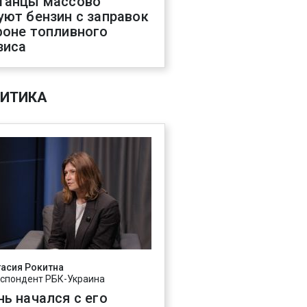
танцы массово
уют бензин с заправок
фоне топливного
зиса
ИТИКА
асия Рокитна
спондент РБК-Украина
нь начался с его