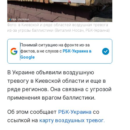
Фото: в Киевской и ряде областей воздушная тревога
из-за угрозы баллистики (Виталий Носач, РБК-Украина)
Понимай ситуацию на фронте из-за
фактов, а не слухов с
РБК-Украина в
Google
В Украине объявили воздушную
тревогу в Киевской области и еще в
ряде регионов. Она связана с угрозой
применения врагом баллистики.
Об этом сообщает
РБК-Украина
со
ссылкой на
карту воздушных тревог.