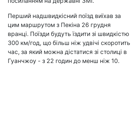
посиланням на державні ЗМІ.
Перший надшвидкісний поїзд виїхав за
цим маршрутом з Пекіна 26 грудня
вранці. Поїзди будуть їздити зі швидкістю
300 км/год, що більш ніж удвічі скоротить
час, за який можна дістатися зі столиці в
Гуанчжоу - з 22 годин до менш ніж 10.