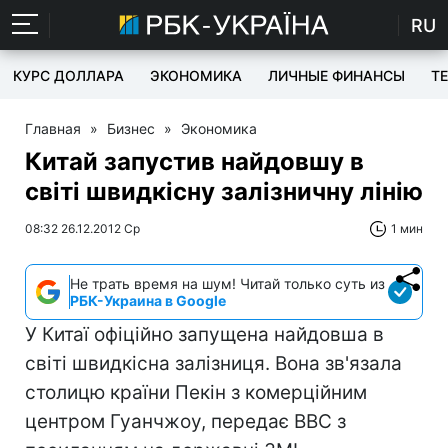
RU
КУРС ДОЛЛАРА
ЭКОНОМИКА
ЛИЧНЫЕ ФИНАНСЫ
T
Главная
»
Бизнес
»
Экономика
Китай запустив найдовшу в
світі швидкісну залізничну лінію
08:32 26.12.2012 Ср
1 мин
Не трать время на шум! Читай только суть из
РБК-Украина в Google
У Китаї офіційно запущена найдовша в
світі швидкісна залізниця. Вона зв'язала
столицю країни Пекін з комерційним
центром Гуанчжоу, передає BBC з